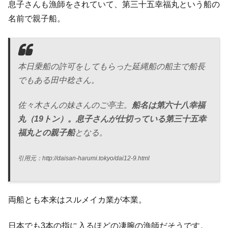
息子さんも漁師をされていて、第三十五幸福丸という船の
名前で親子船。
本日乗船の許可をしてもらった延縄船の船主で船長
でもある田中稔さん。
佐々木さんの妹さんのご亭主。
船名は第六十八幸福
丸（19トン）。息子さんが仕切っている第三十五幸
福丸との親子船
となる。
引用元：http://daisan-harumi.tokyo/dai12-9.html
両船とも本来はスルメイカ業が本業。
日本でも3本の指に入るほどの凄腕の漁師だそうです。