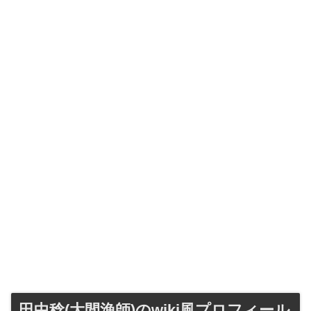
田中稔(大間漁師)のwiki風プロフィール