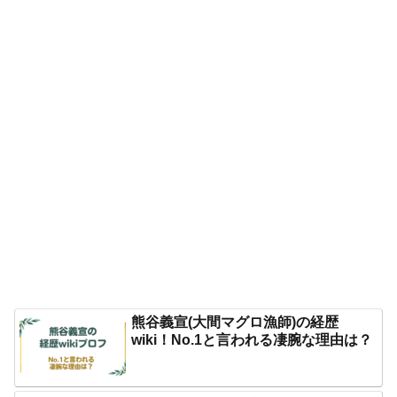
熊谷義宣(大間マグロ漁師)の経歴
wiki！No.1と言われる凄腕な理由は？