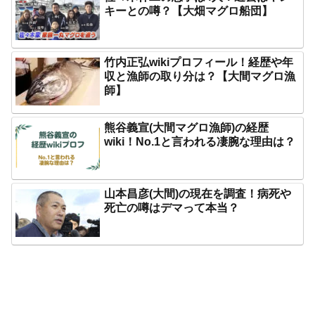
キーとの噂？【大畑マグロ船団】
竹内正弘wikiプロフィール！経歴や年
収と漁師の取り分は？【大間マグロ漁
師】
熊谷義宣(大間マグロ漁師)の経歴
wiki！No.1と言われる凄腕な理由は？
山本昌彦(大間)の現在を調査！病死や
死亡の噂はデマって本当？