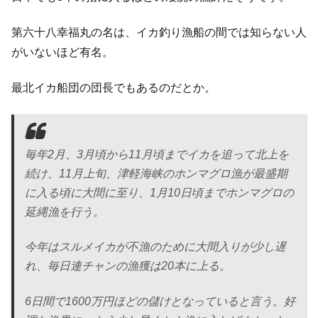
第六十八幸福丸の名は、イカ釣り漁船の間では知らない人
がいないほど有名。
最北イカ船団の団長でもあるのだとか。
毎年2月、3月頃から11月頃までイカを追って北上を
続け、11月上旬、津軽海峡のホンマグロ漁が最盛期
に入る頃に大間に至り、1月10日頃までホンマグロの
延縄漁を行う。
今年はスルメイカが不漁のために大間入りが少し遅
れ、毎日連チャンの漁獲は20本に上る。
6日間で1600万円ほどの儲けとなっていると言う。好