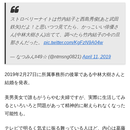
ストロベリーナイトは竹内結子と西島秀俊(あと武田
鉄矢)だよ！と思いつつ見てたら、かっこいい俳優さ
ん(中林大樹さん)出てて、調べたら竹内結子の今の旦
那さんだった。
pic.twitter.com/KgFzN9A04w
— なつみん#49☆ (@ntmsng0821)
April 11, 2019
2019年2月27日に所属事務所の後輩である中林大樹さんと
結婚を発表。
美男美女で誰もがうらやむ夫婦ですが、実際に生活してみ
るといろいろと問題があって精神的に耐えられなくなった
可能性も。
テレビで明るく気丈に振る舞っている人ほど、内心は葛藤