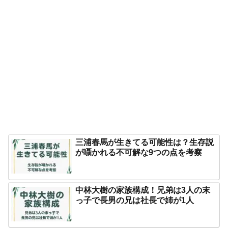
三浦春馬が生きてる可能性は？生存説
が囁かれる不可解な9つの点を考察
中林大樹の家族構成！兄弟は3人の末
っ子で長男の兄は社長で姉が1人