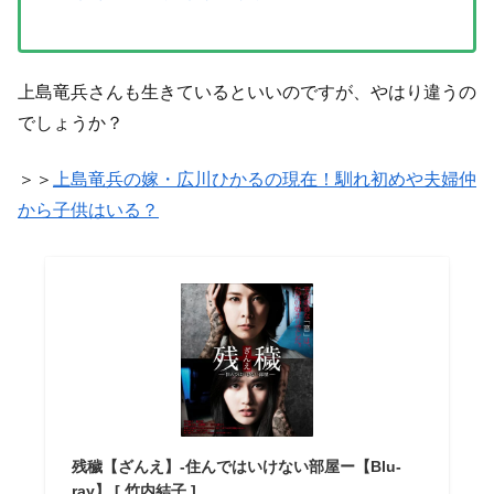
上島竜兵さんも生きているといいのですが、やはり違うの
でしょうか？
＞＞
上島竜兵の嫁・広川ひかるの現在！馴れ初めや夫婦仲
から子供はいる？
残穢【ざんえ】-住んではいけない部屋ー【Blu-
ray】 [ 竹内結子 ]