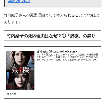
July 26, 2023
竹内結子さんの死因理由として考えられることは7つほど
あります。
竹内結子の死因理由はなぜ？①『残穢』の祟り
まゆまゆ (@caramelholic) on X
レンタル開始してるのでチラホラTLで『残穢』の感想を見
かけるのだが、『鬼談百景』も併せてどうぞ。竹内結子の
ナレーションが不気味。どちらも原作は小野不由美。99話
入っている『鬼談百景』の後に『残穢』を読むと百物語が
完成しますよ📖
x.com