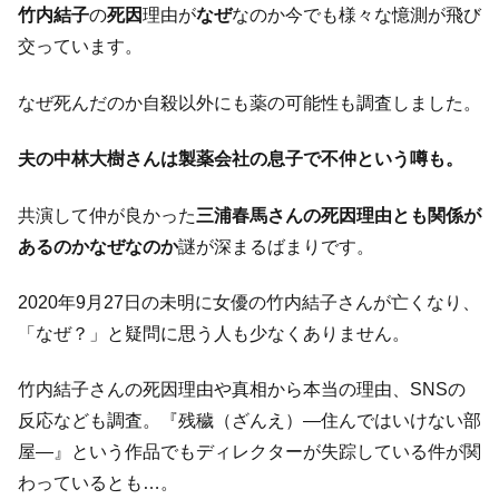
竹内結子
の
死因
理由が
なぜ
なのか今でも様々な憶測が飛び
交っています。
なぜ死んだのか自殺以外にも薬の可能性も調査しました。
夫の中林大樹さんは製薬会社の息子で不仲という噂も。
共演して仲が良かった
三浦春馬さんの死因理由とも関係が
あるのかなぜなのか
謎が深まるばまりです。
2020年9月27日の未明に女優の竹内結子さんが亡くなり、
「なぜ？」と疑問に思う人も少なくありません。
竹内結子さんの死因理由や真相から本当の理由、SNSの
反応なども調査。『残穢（ざんえ）―住んではいけない部
屋―』という作品でもディレクターが失踪している件が関
わっているとも…。