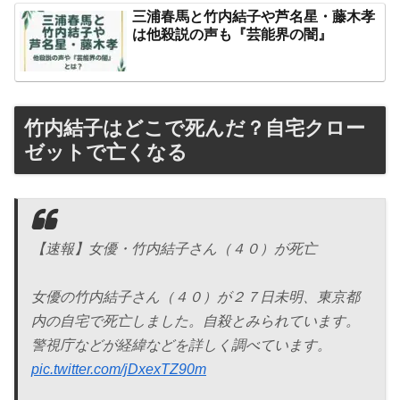
三浦春馬と竹内結子や芦名星・藤木孝
は他殺説の声も『芸能界の闇』
竹内結子はどこで死んだ？自宅クロー
ゼットで亡くなる
【速報】女優・竹内結子さん（４０）が死亡
女優の竹内結子さん（４０）が２７日未明、東京都
内の自宅で死亡しました。自殺とみられています。
警視庁などが経緯などを詳しく調べています。
pic.twitter.com/jDxexTZ90m