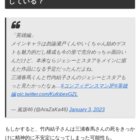
している？
「英雄編」
メインキャラは勿論瀬戸くんやいくちゃん始めゲス
トも魅力的だし構成も今の形で充分めっちゃ面白い
んだけど、本来ならジェシーとスタアをメインに据
えた作品になる予定だったんだよね。
三浦春馬くんと竹内結子さんのジェシーとスタアも
っと見たかったなぁ…
#コンフィデンスマンJP
#英雄
編
pic.twitter.com/KufobexGZL
— 嵐坂46 (@AraZaKa46)
January 3, 2023
もしかすると、竹内結子さんは三浦春馬さんの死をきっか
けに精神的に不安定になってしまった可能性も。