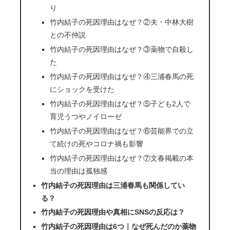
り
竹内結子の死因理由はなぜ？②夫・中林大樹
との不仲説
竹内結子の死因理由はなぜ？③薬物で自殺し
た
竹内結子の死因理由はなぜ？④三浦春馬の死
にショックを受けた
竹内結子の死因理由はなぜ？⑤子ども2人で
育児うつやノイローゼ
竹内結子の死因理由はなぜ？⑥芸能界での立
て続けの死やコロナ禍も影響
竹内結子の死因理由はなぜ？⑦文春掲載の本
当の理由は孤独感
竹内結子の死因理由は三浦春馬も関係してい
る？
竹内結子の死因理由や真相にSNSの反応は？
竹内結子の死因理由は6つ｜なぜ死んだのか薬物