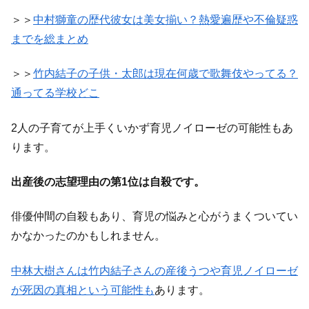
＞＞
中村獅童の歴代彼女は美女揃い？熱愛遍歴や不倫疑惑
までを総まとめ
＞＞
竹内結子の子供・太郎は現在何歳で歌舞伎やってる？
通ってる学校どこ
2人の子育てが上手くいかず育児ノイローゼの可能性もあ
ります。
出産後の志望理由の第1位は自殺です。
俳優仲間の自殺もあり、育児の悩みと心がうまくついてい
かなかったのかもしれません。
中林大樹さんは竹内結子さんの産後うつや育児ノイローゼ
が死因の真相という可能性も
あります。