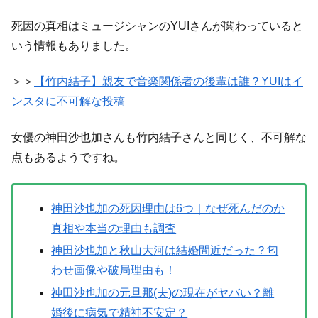
死因の真相はミュージシャンのYUIさんが関わっていると
いう情報もありました。
＞＞
【竹内結子】親友で音楽関係者の後輩は誰？YUIはイ
ンスタに不可解な投稿
女優の神田沙也加さんも竹内結子さんと同じく、不可解な
点もあるようですね。
神田沙也加の死因理由は6つ｜なぜ死んだのか
真相や本当の理由も調査
神田沙也加と秋山大河は結婚間近だった？匂
わせ画像や破局理由も！
神田沙也加の元旦那(夫)の現在がヤバい？離
婚後に病気で精神不安定？