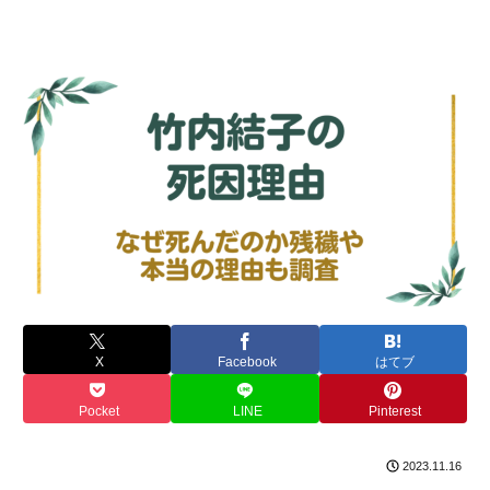
X
Facebook
はてブ
Pocket
LINE
Pinterest
2023.11.16