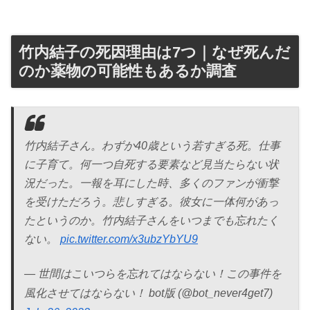
竹内結子の死因理由は7つ｜なぜ死んだ
のか薬物の可能性もあるか調査
竹内結子さん。わずか40歳という若すぎる死。仕事
に子育て。何一つ自死する要素など見当たらない状
況だった。一報を耳にした時、多くのファンが衝撃
を受けただろう。悲しすぎる。彼女に一体何があっ
たというのか。竹内結子さんをいつまでも忘れたく
ない。
pic.twitter.com/x3ubzYbYU9
— 世間はこいつらを忘れてはならない！この事件を
風化させてはならない！ bot版 (@bot_never4get7)