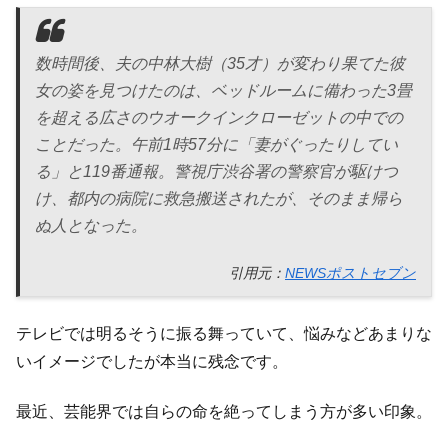
数時間後、夫の中林大樹（35才）が変わり果てた彼
女の姿を見つけたのは、ベッドルームに備わった3畳
を超える広さのウオークインクローゼットの中での
ことだった。午前1時57分に「妻がぐったりしてい
る」と119番通報。警視庁渋谷署の警察官が駆けつ
け、都内の病院に救急搬送されたが、そのまま帰ら
ぬ人となった。
引用元：
NEWSポストセブン
テレビでは明るそうに振る舞っていて、悩みなどあまりな
いイメージでしたが本当に残念です。
最近、芸能界では自らの命を絶ってしまう方が多い印象。