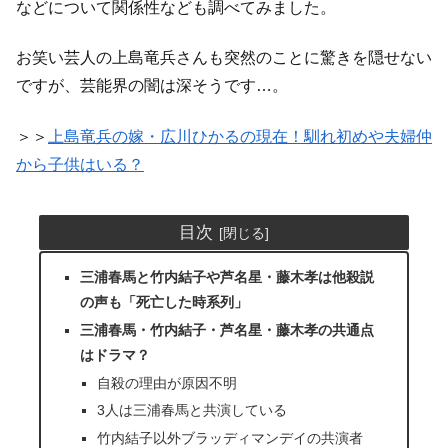
などについて関係性なども調べてみました。
お笑い芸人の上島竜兵さんも突然のことに驚きを隠せない
ですが、芸能界の闇は深そうです…。
＞＞
上島竜兵の嫁・広川ひかるの現在！馴れ初めや夫婦仲
から子供はいる？
目次
三浦春馬と竹内結子や芦名星・藤木孝は他殺説
の声も「死亡した時系列」
三浦春馬・竹内結子・芦名星・藤木孝の共通点
はドラマ？
自殺の理由が原因不明
3人は三浦春馬と共演している
竹内結子以外ブラッディマンデイの共演者