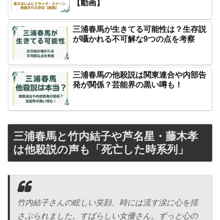
【動画】
三浦春馬が生きてる可能性は？生存説
が囁かれる不可解な9つの点を考察
三浦春馬の他殺説は関東連合や内部告
発が関係？芸能界の黒い噂も！
三浦春馬と竹内結子や芦名星・藤木孝
は他殺説の声も「死亡した時系列」
竹内結子さんの眩しい笑顔、時には流す涙に心を揺
さぶられました。すばらしい女優さん。ずっと心の