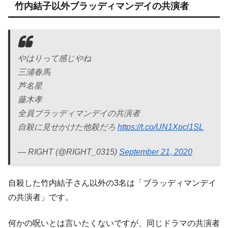
竹内結子以外ブラッディマンデイの共演者
やはりって感じやね
三浦春馬
芦名星
藤木孝
全員ブラッディマンデイの共演者
自殺に見せかけた他殺だろ
https://t.co/UN1Xpcl1SL
— RIGHT (@RIGHT_0315)
September 21, 2020
自殺した竹内結子さん以外の3名は「ブラッディマンデイ
の共演者」です。
何かの呪いとは言いたくないですが、同じドラマの共演者