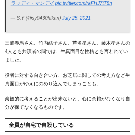
ラッディ・マンデイ
pic.twitter.com/raFHJ7tT8n
— S.Y (@sy0430hikari)
July 25, 2021
三浦春馬さん、竹内結子さん、芦名星さん、藤木孝さんの
4人とも共演者の間では、生真面目な性格とも言われてい
ました。
役者に対する向き合い方、お芝居に関しての考え方など生
真面目がゆえにのめり込んでしまうことも。
楽観的に考えることが出来ないと、心に余裕がなくなり自
分が保てなくなるものです。
全員が自宅で自殺している