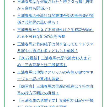
三浦春馬はなぜ殺されたと噂？引っ越し理由
から密葬も関係か！
三浦春馬の他殺説は関東連合や内部告発が関
係？芸能界の黒い噂も！
三浦春馬が生きてる可能性は？生存説が囁か
れる不可解な9つの点を考察
三浦春馬と竹内結子は付き合ってた？ドラマ
共演や共通点も多くどちらも他殺？
【2022最新】三浦春馬の歴代彼女15人まと
め！三吉彩花とは二股疑惑も
三浦春馬は他殺？スリッパの有無が鍵でマネ
ージャー説の真相も調査！
【顔写真】三浦春馬の母親の現在は？笹本真
弓の行方不明説の真相！
【三浦春馬の遺書全文】女優宛や日記や手帳