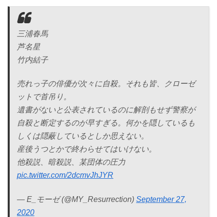
三浦春馬
芦名星
竹内結子
売れっ子の俳優が次々に自殺。それも皆、クローゼ
ットで首吊り。
遺書がないと公表されているのに解剖もせず警察が
自殺と断定するのが早すぎる。何かを隠しているも
しくは隠蔽しているとしか思えない。
産後うつとかで終わらせてはいけない。
他殺説、暗殺説、某団体の圧力
pic.twitter.com/2dcmvJhJYR
— E_モーゼ (@MY_Resurrection)
September 27,
2020