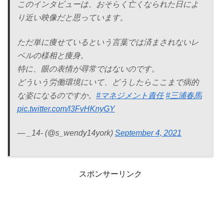
このインタビューは、おそらく亡くなられた日によ
り近い映像だと思っています。
ただ単に痩せているという言葉では済まされないレ
ベルの様相と痩身。
特に、眼の表情が尋常ではないのです。
どういう労働環境にいて、どうしたらここまで病的
な姿になるのですか。
#マネジメント責任
#三浦春馬
pic.twitter.com/l3FvHKnyGY
— _14- (@s_wendy14york)
September 4, 2021
スポンサーリンク