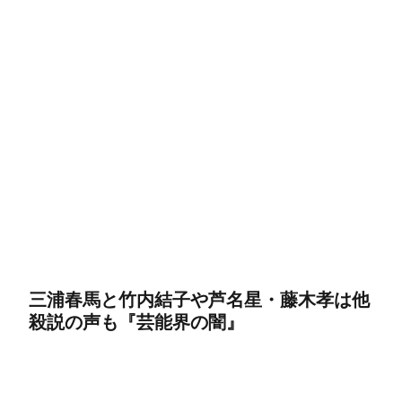
三浦春馬と竹内結子や芦名星・藤木孝は他
殺説の声も『芸能界の闇』