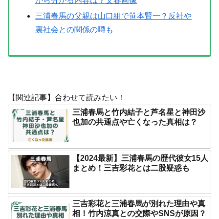
から分かる内容は？文春画像
三浦春馬の父親は山口組で笹本賢一？反社や
裏社会との関係の噂も
【関連記事】合わせて読みたい！
三浦春馬と竹内結子と芦名星と神田沙
也加の共通点や亡くなった真相は？
【2024最新】三浦春馬の歴代彼女15人
まとめ！三吉彩花とは二股疑惑も
三吉彩花と三浦春馬が別れた理由や真
相！竹内涼真との交際やSNSが原因？