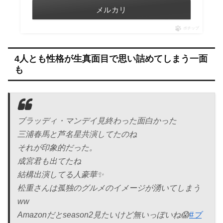
メルカリ
ポチップ
4人とも性格が生真面目で思い詰めてしまう一面
も
ブラッディ・マンデイ見終わった面白かった
三浦春馬と芦名星共演してたのね
それが印象的だった。
成宮君も出てたね
結構出演してる人豪華✨
松重さんは孤独のグルメのイメージが湧いてしまう
ww
Amazonだとseason2見たいけど無いっぽいね😱
#ブ