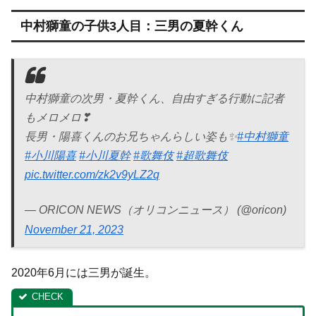
中村獅童の子供3人目：三男の夏幹くん
中村獅童の次男・夏幹くん、自由すぎる行動に記者
もメロメロ❣
長男・陽喜くんのお兄ちゃんらしい姿も✨
#中村獅童
#小川陽喜
#小川夏幹
#歌舞伎
#超歌舞伎
pic.twitter.com/zk2v9yLZ2q
— ORICON NEWS（オリコンニュース） (@oricon)
November 21, 2023
2020年6月には三男が誕生。