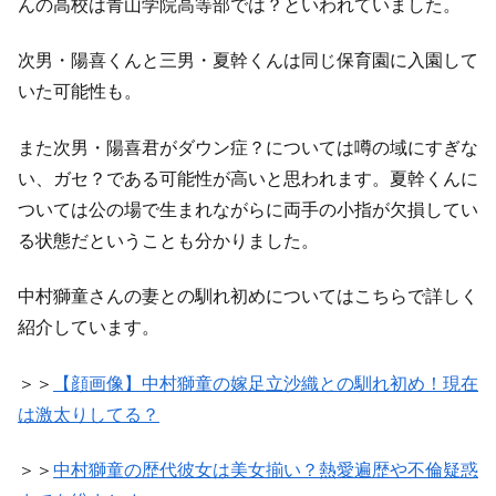
んの高校は青山学院高等部では？といわれていました。
次男・陽喜くんと三男・夏幹くんは同じ保育園に入園して
いた可能性も。
また次男・陽喜君がダウン症？については噂の域にすぎな
い、ガセ？である可能性が高いと思われます。夏幹くんに
ついては公の場で生まれながらに両手の小指が欠損してい
る状態だということも分かりました。
中村獅童さんの妻との馴れ初めについてはこちらで詳しく
紹介しています。
＞＞
【顔画像】中村獅童の嫁足立沙織との馴れ初め！現在
は激太りしてる？
＞＞
中村獅童の歴代彼女は美女揃い？熱愛遍歴や不倫疑惑