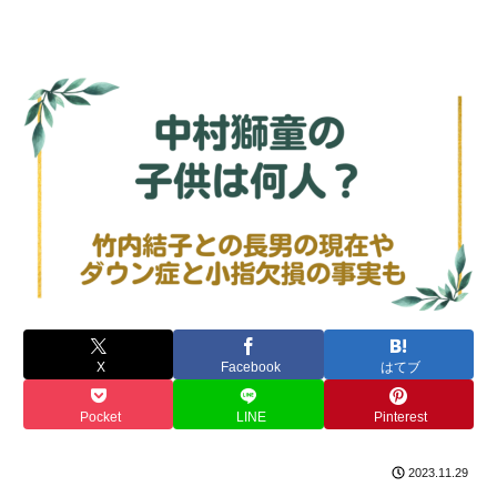
X
Facebook
はてブ
Pocket
LINE
Pinterest
2023.11.29