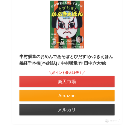
中村獅童のおめんであそぼとびだす!かぶきえほん
義経千本桜[本/雑誌] / 中村獅童/作 田中六大/絵
＼ポイント最大11倍！／
楽天市場
Amazon
メルカリ
ポチップ