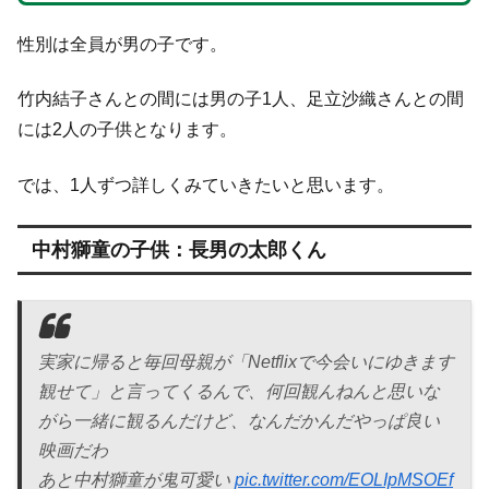
性別は全員が男の子です。
竹内結子さんとの間には男の子1人、足立沙織さんとの間
には2人の子供となります。
では、1人ずつ詳しくみていきたいと思います。
中村獅童の子供：長男の太郎くん
実家に帰ると毎回母親が「Netflixで今会いにゆきます
観せて」と言ってくるんで、何回観んねんと思いな
がら一緒に観るんだけど、なんだかんだやっぱ良い
映画だわ
あと中村獅童が鬼可愛い
pic.twitter.com/EOLIpMSOEf