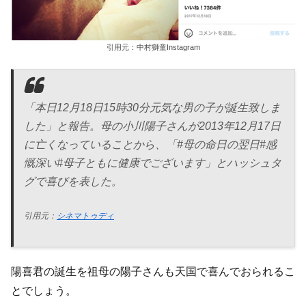
引用元：中村獅童Instagram
「本日12月18日15時30分元気な男の子が誕生致しま
した」と報告。母の小川陽子さんが2013年12月17日
に亡くなっていることから、「#母の命日の翌日#感
慨深い#母子ともに健康でございます」とハッシュタ
グで喜びを表した。
引用元：
シネマトゥディ
陽喜君の誕生を祖母の陽子さんも天国で喜んでおられるこ
とでしょう。