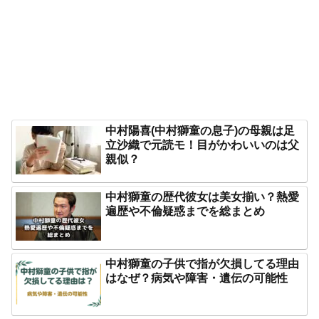
中村陽喜(中村獅童の息子)の母親は足
立沙織で元読モ！目がかわいいのは父
親似？
中村獅童の歴代彼女は美女揃い？熱愛
遍歴や不倫疑惑までを総まとめ
中村獅童の子供で指が欠損してる理由
はなぜ？病気や障害・遺伝の可能性