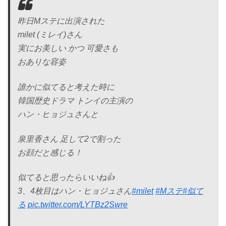
昨日Mステに出演された
milet (ミレイ)さん
実にお美しい かつ 可愛さも
おありな容姿
誰かに似てると考えた時に
韓国歴史ドラマ トンイの主演の
ハン・ヒョジュさんと
泉里香さん 足して2で割った
お顔だと感じる！
似てると思ったらいいね👍
3、4枚目はハン・ヒョジュさん
#milet
#Mステ
#似て
る
pic.twitter.com/LYTBz2Swre