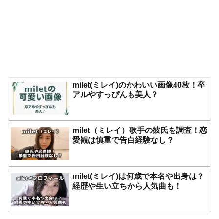
milet(ミレイ)のかわいい画像40枚！卒
アルやすっぴんも美人？
milet（ミレイ）歌手の彼氏を調査！恋
愛観は慎重で告白経験なし？
milet(ミレイ)は何歳で本名や出身は？
経歴や生い立ちから人気曲も！