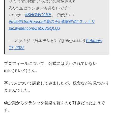
そして“milet愛”いっぱいの清塚さん♥️
2人の生セッションも見たいです！
いつか「
#SHOWCASE
」でぜひ！！
#milet
#OneReason
#鹿の王
#清塚信也
#スッキリ
pic.twitter.com/Za063GQLQJ
— スッキリ（日本テレビ） (@ntv_sukkiri)
February
17, 2022
プロフィールについて、公式には明かされていない
milet(ミレイ)さん。
卒アルについて調査してみましたが、残念ながら見つかり
ませんでした。
幼少期からクラシック音楽を聴くのが好きだったようで
す。