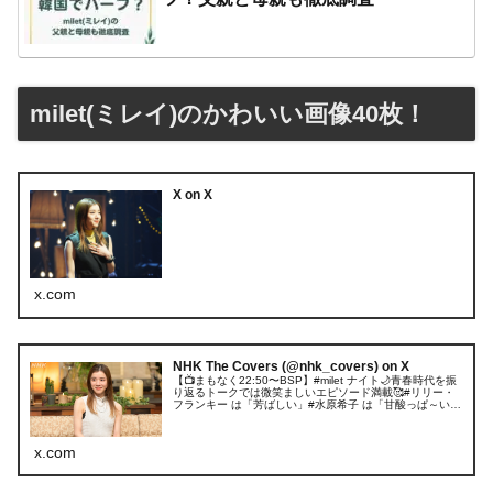
milet(ミレイ)のかわいい画像40枚！
X on X
x.com
NHK The Covers (@nhk_covers) on X
【📺まもなく22:50〜BSP】#milet ナイト🌙青春時代を振
り返るトークでは微笑ましいエピソード満載🥰#リリー・
フランキー は「芳ばしい」#水原希子 は「甘酸っぱ～い」
とリアクション！ここでしか聞けない!milet さんの素顔が
見える...
x.com