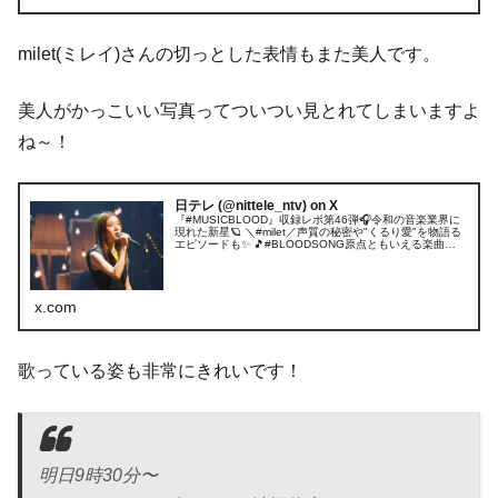
milet(ミレイ)さんの切っとした表情もまた美人です。
美人がかっこいい写真ってついつい見とれてしまいますよ
ね～！
日テレ (@nittele_ntv) on X
『#MUSICBLOOD』収録レポ第46弾🎧令和の音楽業界に
現れた新星🪐 ＼#milet／声質の秘密や"くるり愛"を物語る
エピソードも✨ 🎵#BLOODSONG原点ともいえる楽曲🤲🏼
#くるり#BabyILoveYou新曲🎶#OneReaso...
x.com
歌っている姿も非常にきれいです！
明日9時30分〜