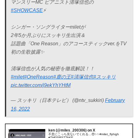
マンスリーMC ピアニスト清塚信也の
#SHOWCASE
⚡️
シンガー・ソングライターmiletが
2年5か月ぶりにスッキリ生出演＆
話題曲「One Reason」のアコースティックver.をTV
初の生歌披露✨
清塚信也が人気の秘密を徹底解説！！
#milet
#OneReason
#鹿の王
#清塚信也
#スッキリ
pic.twitter.com/j9ekYhYHtM
— スッキリ（日本テレビ） (@ntv_sukkiri)
February
16, 2022
ken (@miles_200306) on X
不意にこっち見ないでくれる…😍✨✨#milet_flyhigh
#THEFIRSTTAKE