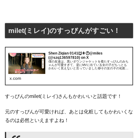
milet(ミレイ)のすっぴんがすごい！
Shen Ziqian 0141🐺👩🕐@miles
(@szq136597810) on X
僕の友達は、黒いダウンジャケットを着たすっぴんのみち
ゃんが可愛すぎて、逆にMVに出ている女の子がちっとも
かわいく見えないと言っていました😅その女の子の化粧は
不自然に見える。「すっぴんのみちゃんは、日本人から見
れば美人ではないのかもしれない」...
x.com
すっぴんのmilet(ミレイ)さんもかわいいと話題です！
元のすっぴんが可愛ければ、あとは化粧してもかわいくな
るのは必然といえますよね！