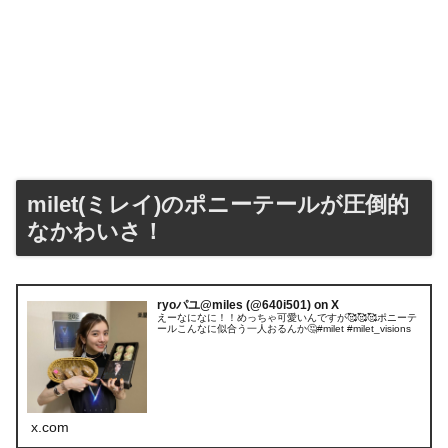
milet(ミレイ)のポニーテールが圧倒的
なかわいさ！
ryoパユ@miles (@640i501) on X
えーなになに！！めっちゃ可愛いんですが🥰🥰🥰ポニーテ
ールこんなに似合う一人おるんか🤔#milet #milet_visions
x.com