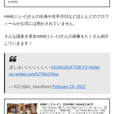
x.com
milet(ミレイ)さんの出身や生年月日などほとんどのプロフ
ィールが公式には明かされていません。
そんな謎多き美女milet(ミレイ)さんの画像をたくさん紹介
していきます！
楽しみいいいいいいい
#SONGSOFTOKYO
#milet
pic.twitter.com/02TMz0j5ms
— KO (@ko_lotsoflove)
February 16, 2022
milet（ミレイ） (@milet_music) on X
『The Covers』観ていただきありがとうございました。思
い入れのある、「青春の影」「Let There Be Love」を歌
わせていただきました。ずっとそばで支えてくれる大好き