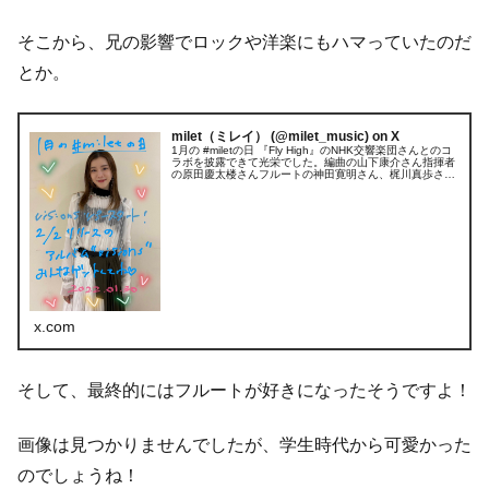
そこから、兄の影響でロックや洋楽にもハマっていたのだ
とか。
milet（ミレイ） (@milet_music) on X
1月の #miletの日 『Fly High』のNHK交響楽団さんとのコ
ラボを披露できて光栄でした。編曲の山下康介さん指揮者
の原田慶太楼さんフルートの神田寛明さん、梶川真歩さん
♡そしてN響公演でお会いさせていただいたピアニスト・
反田恭平さん...
x.com
そして、最終的にはフルートが好きになったそうですよ！
画像は見つかりませんでしたが、学生時代から可愛かった
のでしょうね！