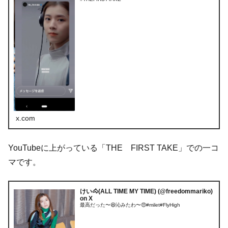
x.com
YouTubeに上がっている「THE FIRST TAKE」での一コ
マです。
けい🐴(ALL TIME MY TIME) (@freedommariko)
on X
最高だった〜😆沁みたわ〜😍#milet#FlyHigh