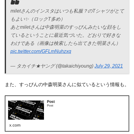
miletさんのインスタはいつも私服？のTシャツがとて
もよい✨（ロックT多め）
あとmiletさんは中森明菜のすっぴんみたいな顔をし
ているということに最近気づいた。どおりで好きな
わけである（画像は検索したら出てきた明菜さん）
pic.twitter.com/GFLmNuhzxq
— タカイチ★ヤング (@takaichiyoung)
July 29, 2021
また、すっぴんの中森明菜さんに似ているという情報も。
Post
Post
x.com