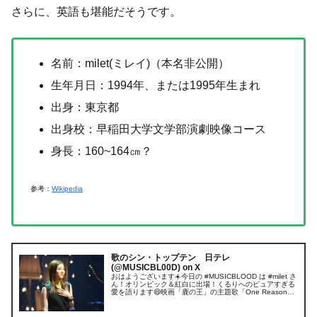
さらに、英語も堪能だそうです。
名前：milet(ミレイ)（本名非公開）
生年月日：1994年、または1995年生まれ
出身：東京都
出身校：早稲田大学文学部演劇映像コース
身長：160~164㎝？
参考：
Wikipedia
歌のシン・トップテン 日テレ
(@MUSICBL00D) on X
おはようございます☀️今日の #MUSICBLOOD は #milet さ
ん！オリンピック＆紅白に出場！くるりへのピュアすぎる
愛を語ります😄映画「鹿の王」の主題歌「One Reason」
も披露♪今週もお疲れ様でした🍵あと一息？二息？みんな
で...