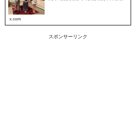
な曲をここで歌えて感激です。「Fly High」まで🕊リリ...
x.com
スポンサーリンク