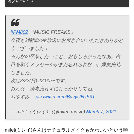
#FM802
『MUSIC FREAKS』
今夜も2時間の生放送にお付き合いいただきありがと
うございました！
みんなの卒業したいこと、おもしろかったなあ。白
目を剥くメッセージがまだ忘れられない。爆笑失礼
しました。
次は3/22(日) 22:00〜です。
みんな、消毒忘れずにしっかりしてね。
おやすみ。
pic.twitter.com/ByvyUNz531
— milet（ミレイ） (@milet_music)
March 7, 2021
milet(ミレイ)さんはナチュラルメイクもかわいいという噂