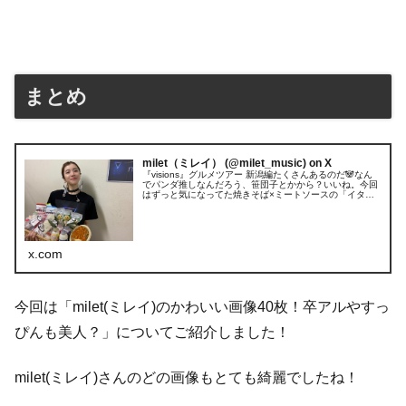
まとめ
milet（ミレイ） (@milet_music) on X
『visions』グルメツアー 新潟編たくさんあるのだ🐼なん
でパンダ推しなんだろう、笹団子とかから？いいね。今回
はずっと気になってた焼きそば×ミートソースの「イタリ
アン」と出会えました。すごく好きな味だった。子どもの
夢って感じ。新潟グルメお...
x.com
今回は「milet(ミレイ)のかわいい画像40枚！卒アルやすっ
ぴんも美人？」についてご紹介しました！
milet(ミレイ)さんのどの画像もとても綺麗でしたね！