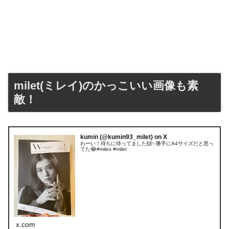
milet(ミレイ)のかっこいい画像も素
敵！
kumin (@kumin93_milet) on X
わーい！待ちに待ってました🙌✨勝手にA4サイズだと思っ
てた😂#miles #milet
x.com