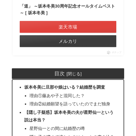
「道」 ～坂本冬美30周年記念オールタイムベスト
～ [ 坂本冬美 ]
楽天市場
メルカリ
ポチップ
目次
坂本冬美に旦那や娘はいる？結婚歴を調査
理由①藤あや子と混同した？
理由②結婚願望を語っていたのでまだ独身
【隠し子疑惑】坂本冬美の夫が星野仙一という
説は本当？
星野仙一との間に結婚歴の噂