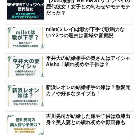
【2024最新】BE:FIRSTリュウヘイの
歴代彼女！女子との匂わせやモテモテ
だった？
milet(ミレイ)は歌が下手で歌唱力な
い？3つの理由は音域や音痴説
平井大の結婚相手の奥さんはアイシャ
Aisha！馴れ初めや子供は？
新浜レオンの結婚相手の嫁は？熱愛元
カノや好きなタイプも！
吉川晃司が結婚した嫁や子供は魚津出
身？美人妻との馴れ初めや顔画像も