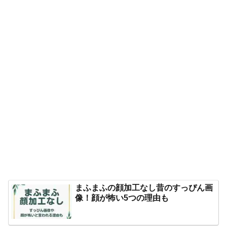
まふまふの顔加工なし昔のすっぴん画
像！顔が怖い5つの理由も