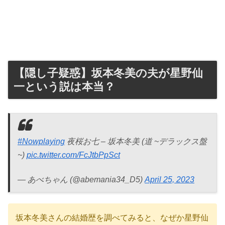
【隠し子疑惑】坂本冬美の夫が星野仙
一という説は本当？
#Nowplaying
夜桜お七 – 坂本冬美 (道 ~デラックス盤
~)
pic.twitter.com/FcJtbPpSct
— あべちゃん (@abemania34_D5)
April 25, 2023
坂本冬美さんの結婚歴を調べてみると、なぜか星野仙