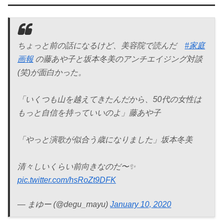
ちょっと前の話になるけど、美容院で読んだ
#家庭
画報
の藤あや子と坂本冬美のアンチエイジング対談
(笑)が面白かった。
「いくつも山を越えてきたんだから、50代の女性は
もっと自信を持っていいのよ」藤あや子
「やっと演歌が似合う歳になりました」坂本冬美
清々しいくらい前向きなのだ〜✨
pic.twitter.com/hsRoZt9DFK
— まゆー (@degu_mayu)
January 10, 2020