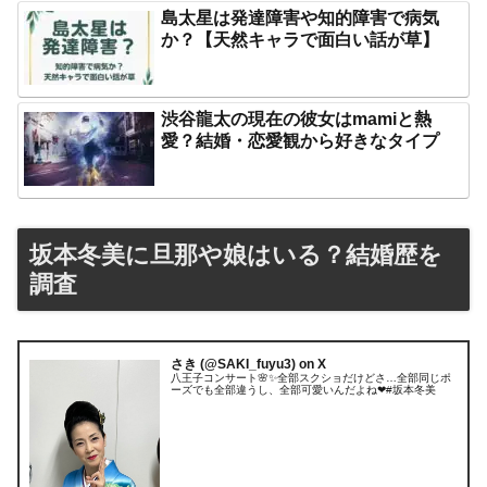
島太星は発達障害や知的障害で病気
か？【天然キャラで面白い話が草】
渋谷龍太の現在の彼女はmamiと熱
愛？結婚・恋愛観から好きなタイプ
坂本冬美に旦那や娘はいる？結婚歴を
調査
さき (@SAKI_fuyu3) on X
八王子コンサート🌸✨全部スクショだけどさ…全部同じポ
ーズでも全部違うし、全部可愛いんだよね❤︎#坂本冬美