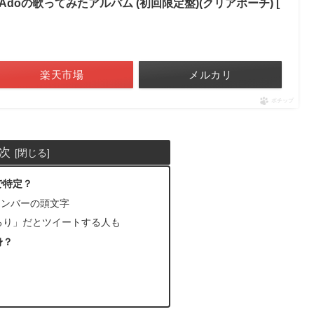
oの歌ってみたアルバム (初回限定盤)(クリアポーチ) [
楽天市場
メルカリ
ポチップ
次
で特定？
メンバーの頭文字
るり」だとツイートする人も
身？