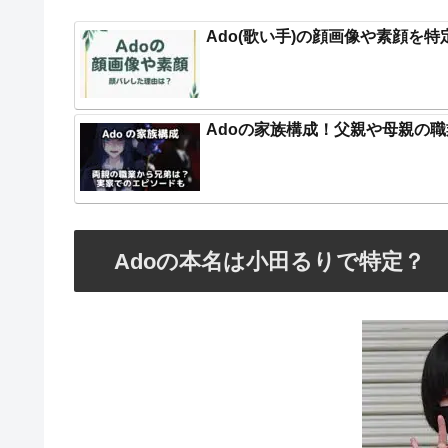
Ado(歌い手)の顔画像や素顔を
Adoの家族構成！父親や母親の
Adoの本名は小田るりで特定？