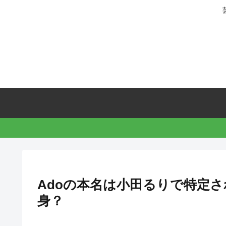
Adoの本名は小田るりで特定
身？