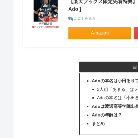
【楽天ブックス限定先着特典】Ad
Ado ]
口コミを見る
Amazon
目
Adoの本名は小田るり
3人組「あまる」は
Adoの本名は「小田
Adoは渡辺高等学院出
Adoの年齢は？
まとめ