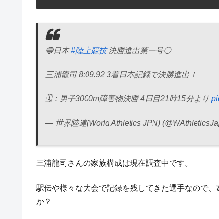
🔴日本
#陸上競技
決勝進出第一号⚪️
三浦龍司 8:09.92 3着日本記録で決勝進出！
🗓：男子3000m障害物決勝 4日目21時15分より
pi
— 世界陸連(World Athletics JPN) (@WAthleticsJ
三浦龍司さんの家族構成は現在調査中です。
駅伝や様々な大会で記録を残してきた選手なので、
か？