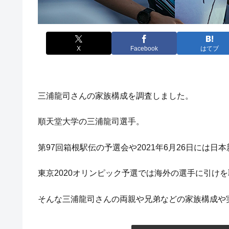
X
Facebook
はてブ
三浦龍司さんの家族構成を調査しました。
順天堂大学の三浦龍司選手。
第97回箱根駅伝の予選会や2021年6月26日には
東京2020オリンピック予選では海外の選手に引け
そんな三浦龍司さんの両親や兄弟などの家族構成や