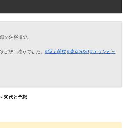
記録で決勝進出。
ほど凄い走りでした。
#陸上競技
#東京2020
#オリンピッ
～50代と予想