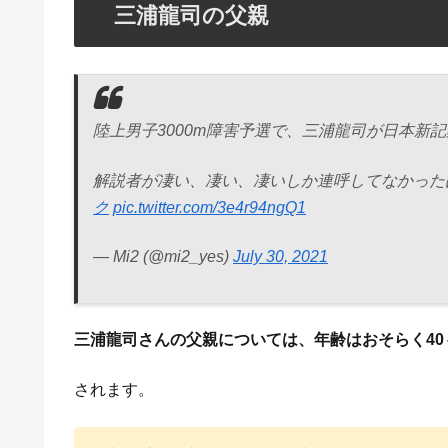
三浦龍司の父親
陸上男子3000m障害予選で、三浦龍司が日本新
解説者が凄い、凄い、凄いしか連呼してなかった
ク
pic.twitter.com/3e4r94ngQ1
— Mi2 (@mi2_yes)
July 30, 2021
三浦龍司さんの父親については、年齢はおそらく40
されます。