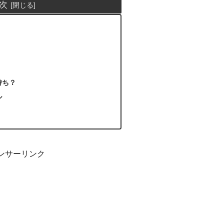
次
持ち？
ル
ンサーリンク