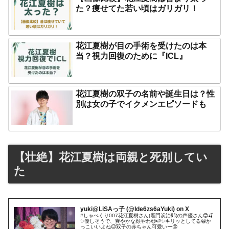
た？痩せてた若い頃はガリガリ！
花江夏樹が目の手術を受けたのは本
当？視力回復のために『ICL』
花江夏樹の双子の名前や誕生日は？性
別は女の子でイクメンエピソードも
【壮絶】花江夏樹は両親と死別してい
た
yuki@LiSAっ子 (@Ide6zs6aYuki) on X
#しゃべくり007花江夏樹さん(竈門炭治郎)の声優さん😊🍒
✨優しそうで、爽やかな顔やわ😌🍉✨キリッとしてる😁か
っこいいよね😉双子の赤ちゃん可愛いー😍