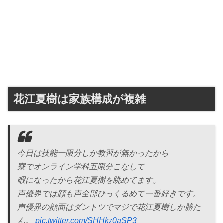
花江夏樹は家族構成が複雑
今日は技能一限分しか教習が無かったから
寮でオンライン学科五限分こなして
暇になったから花江夏樹を眺めてます。
声優界では顔も声全部ひっくるめて一番好きです。
声優界の顔面はダントツでマジで花江夏樹しか勝た
ん。
pic.twitter.com/SHHkz0aSP3