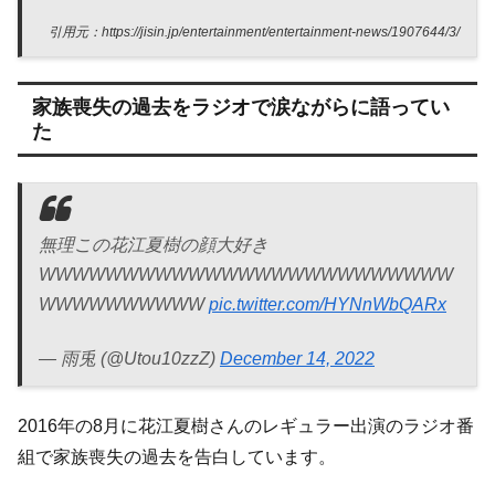
引用元：https://jisin.jp/entertainment/entertainment-news/1907644/3/
家族喪失の過去をラジオで涙ながらに語ってい
た
無理この花江夏樹の顔大好き
WWWWWWWWWWWWWWWWWWWWWWWWW
WWWWWWWWWW
pic.twitter.com/HYNnWbQARx
— 雨兎 (@Utou10zzZ)
December 14, 2022
2016年の8月に花江夏樹さんのレギュラー出演のラジオ番
組で家族喪失の過去を告白しています。