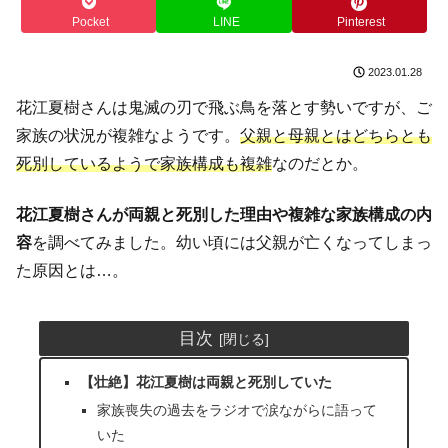
Pocket
LINE
Pinterest
2023.01.28
花江夏樹さんは鬼滅の刃で飛ぶ鳥を落とす勢いですが、ご
家族の状況が複雑なようです。
父親と母親とはどちらとも
死別しているようで家族構成も複雑
なのだとか。
花江夏樹さんが両親と死別した理由や複雑な家族構成の内
容
を調べてみました。幼い頃には父親が亡くなってしまっ
た原因とは…。
目次
【壮絶】花江夏樹は両親と死別していた
家族喪失の過去をラジオで涙ながらに語って
いた