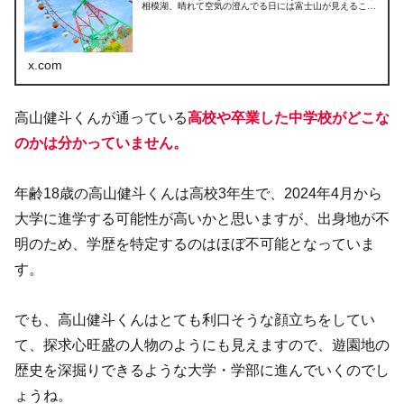
相模湖、晴れて空気の澄んでる日には富士山が見えること
もあるよ🗻今日は富士山見えるかなー！？#プレジャーフ
ォレスト#遊園地#観覧車
x.com
高山健斗くんが通っている
高校や卒業した中学校がどこな
のかは分かっていません。
年齢18歳の高山健斗くんは高校3年生で、2024年4月から
大学に進学する可能性が高いかと思いますが、出身地が不
明のため、学歴を特定するのはほぼ不可能となっていま
す。
でも、高山健斗くんはとても利口そうな顔立ちをしてい
て、探求心旺盛の人物のようにも見えますので、遊園地の
歴史を深掘りできるような大学・学部に進んでいくのでし
ょうね。