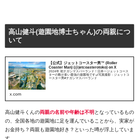
高山健斗(遊園地博士ちゃん)の両親につ
いて
【公式】ジェットコースター男™ (Roller
Coaster Man) (@jetcoasterotoko) on X
2024年 初ナガシマスパーランド！日本一ジェットコース
ターの数が多い最強の遊園地です🎢写真撮影：ジェットコ
ースター男#ナガシマスパーランド
x.com
高山健斗くんの
両親の名前や年齢は不明
となっているもの
の、全国各地の遊園地に足を運んでいることから、実家が
お金持ち？両親も遊園地好き？といった噂が浮上していま
す。