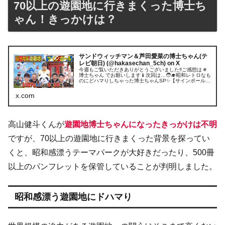
70以上の遊園地に行きまくった博士ち
ゃん！きっかけは？
サンドウィッチマン＆芦田愛菜の博士ちゃん(テ
レビ朝日) (@hakasechan_5ch) on X
今週もご覧いただきありがとうございました‼️ご感想は #
博士ちゃん でお願いします📱次回は…🧑‍🎓昭和レトロなも
のにどハマりしちゃった博士ちゃんSP✨【サインポール
💈】レトロ💈巡りに密着💨【レトロ遊園地🎡】スタジオに
懐かし遊具登場❗️🐼#愛...
x.com
高山健斗くんが
遊園地博士ちゃんになったきっかけは不明
ですが、70以上の遊園地に行きまくった背景を探ってい
くと、昭和感漂うテーマパークが大好きだったり、500冊
以上のパンフレットを保管していることが判明しました。
昭和感漂う遊園地にドハマり