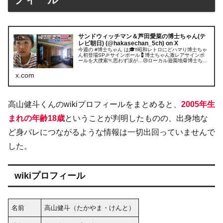
サンドウィッチマン＆芦田愛菜の博士ちゃん(テ
レビ朝日) (@hakasechan_5ch) on X
今週の #博士ちゃん は🎓‼️昭和レトロにどハマり博士ちゃ
ん初登場SP🎉サインポール💈博士ちゃん激レアサインポ
ールを大捜索🏃思わず涙が…😢ローカル遊園地🎡博士ちゃ
んレトロ遊具を爆笑解説🤣スタジオに懐かし遊具登場‼️ #
芦田愛菜 #サンドウィ...
x.com
高山健斗くんのwikiプロフィールをまとめると、
2005年生
まれの年齢18歳
ということが判明したものの、出身地な
ど身バレにつながるような情報は一切出回っていませんで
した。
wikiプロフィール
名前
高山健斗（たかやま・けんと）