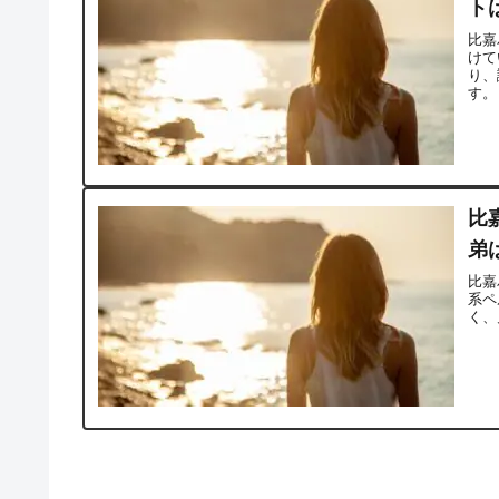
ト
比嘉
けて
り、
す。
比
弟
比嘉
系ペ
く、