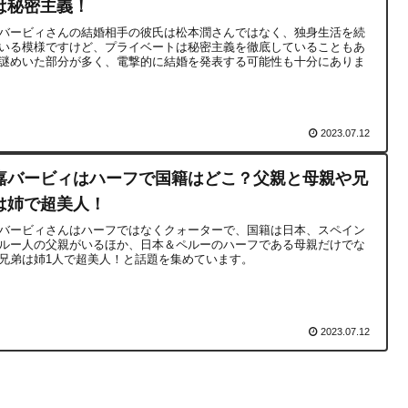
は秘密主義！
バービィさんの結婚相手の彼氏は松本潤さんではなく、独身生活を続
いる模様ですけど、プライベートは秘密主義を徹底していることもあ
謎めいた部分が多く、電撃的に結婚を発表する可能性も十分にありま
2023.07.12
嘉バービィはハーフで国籍はどこ？父親と母親や兄
は姉で超美人！
バービィさんはハーフではなくクォーターで、国籍は日本、スペイン
ルー人の父親がいるほか、日本＆ペルーのハーフである母親だけでな
兄弟は姉1人で超美人！と話題を集めています。
2023.07.12