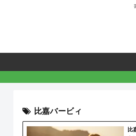
比嘉バービィ
比