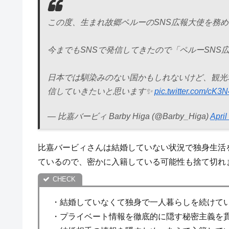
この度、生まれ故郷ペルーのSNS広報大使を務
今までもSNSで発信してきたので「ペルーSNS
日本では馴染みのない国かもしれないけど、観光
信していきたいと思います✨
pic.twitter.com/cK
— 比嘉バービィ Barby Higa (@Barby_Higa)
April
比嘉バービィさんは結婚していない状況で独身生活
ているので、密かに入籍している可能性も捨て切れ
・結婚していなくて独身で一人暮らしを続けて
・プライベート情報を徹底的に隠す秘密主義を