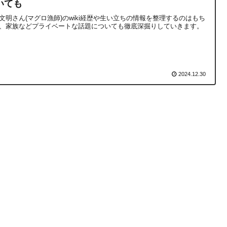
いても
文明さん(マグロ漁師)のwiki経歴や生い立ちの情報を整理するのはもち
、家族などプライベートな話題についても徹底深掘りしていきます。
2024.12.30