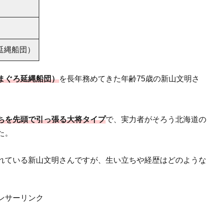
延縄船団）
まぐろ延縄船団）
を長年務めてきた年齢75歳の新山文明さ
ちを先頭で引っ張る大将タイプ
で、実力者がそろう北海道の
た。
れている新山文明さんですが、生い立ちや経歴はどのような
ンサーリンク