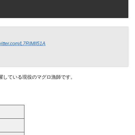
witter.com/L7RIMlI51A
躍している現役のマグロ漁師です。
）