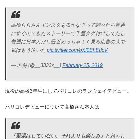
高橋ららさんインスタあるかな？って調べたら普通
にすぐ出てきたストーリーで千玺タグ付けしてたし
普通に日本人だし最近めっちゃよく見る広告の人で
私はもう泣いた
pic.twitter.com/pXf0EhEdcV
— 名前 (@__3333x__)
February 25, 2019
現役の高校3年生にしてパリコレのランウェイデビュー。
パリコレデビューについて高橋さん本人は
「緊張はしていない。それよりも楽しみ」
と頼もし