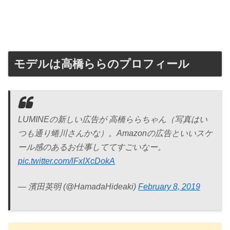
モデルは高橋ららのプロフィール
LUMINEの新しい広告が 高橋ららちゃん（写真はい
つも通り蜷川さんかな）。Amazonの広告といいスケ
ール感のあるお仕事しててすごいなー。
pic.twitter.com/lFxIXcDokA
— 濱田英明 (@HamadaHideaki)
February 8, 2019