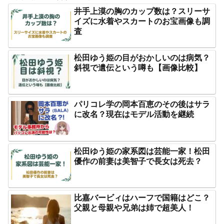
井手上漠の胸のカップ数は？スリーサ
イズに水着やスカートのお宝画像も調
査
松田ゆう姫の目がおかしいのは病気？
斜視で遺伝という噂も【画像比較】
パリコレ学の岡本百恵のその後はサラ
に改名？現在はモデル活動を継続
松田ゆう姫の家系図は芸能一家！松田
優作の前妻は美智子で長女は死去？
比嘉バービィはハーフで国籍はどこ？
父親と母親や兄弟は姉で超美人！