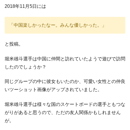
2018年11月5日には
「中国楽しかったなー。みんな優しかった。」
と投稿。
堀米雄斗選手は中国に仲間と訪れていたようで遊びで訪問
したのでしょうか？
同じグループの中に彼女もいたのか、可愛い女性との仲良
いツーショット画像がアップされていました。
堀米雄斗選手は様々な国のスケートボードの選手ともつな
がりがあると思うので、ただの友人関係かもしれません
が。