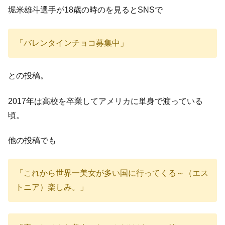
堀米雄斗選手が18歳の時のを見るとSNSで
「バレンタインチョコ募集中」
との投稿。
2017年は高校を卒業してアメリカに単身で渡っている
頃。
他の投稿でも
「これから世界一美女が多い国に行ってくる～（エス
トニア）楽しみ。」