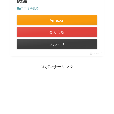
原悠路
口コミを見る
Amazon
楽天市場
メルカリ
ポチップ
スポンサーリンク