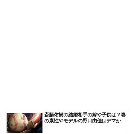
斎藤佑樹の結婚相手の嫁や子供は？妻
の素性やモデルの野口由佳はデマか