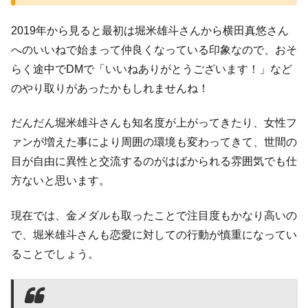
2019年から見ると最初は堀米雄斗さんから横田真悠さん
へのいいねで始まって仲良くなっている印象なので、おそ
らく途中でDMで「いいねありがとうございます！」など
のやり取りがあったかもしれませんね！
だんだん堀米雄斗さんも知名度が上がってきたり、女性フ
ァンが増えた事により周囲の環境も変わってきて、世間の
目が自由に異性と交流するのがはばかられる雰囲気でも仕
方ないと思います。
現在では、金メダルも取ったことで注目度もかなり高いの
で、堀米雄斗さんも恋愛に対しての行動が慎重になってい
ることでしょう。