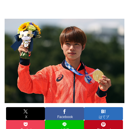
X
Facebook
はてブ