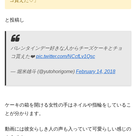
コ貰えた♡」
と投稿し
バレンタインデー好きな人からチーズケーキとチョ
コ貰えた❤️
pic.twitter.com/NCcfLv1Qsc
— 堀米雄斗 (@yutohorigome)
February 14, 2018
ケーキの箱を開ける女性の手はネイルや指輪をしているこ
とが分かります。
動画には彼女らしき人の声も入っていて可愛らしい感じの