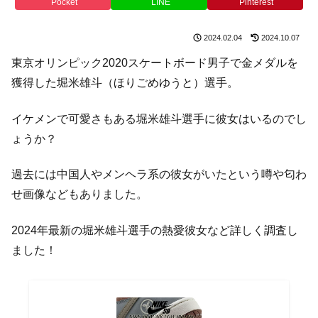
Pocket
LINE
Pinterest
2024.02.04
2024.10.07
東京オリンピック2020スケートボード男子で金メダルを
獲得した堀米雄斗（ほりごめゆうと）選手。
イケメンで可愛さもある堀米雄斗選手に彼女はいるのでし
ょうか？
過去には中国人やメンヘラ系の彼女がいたという噂や匂わ
せ画像などもありました。
2024年最新の堀米雄斗選手の熱愛彼女など詳しく調査し
ました！