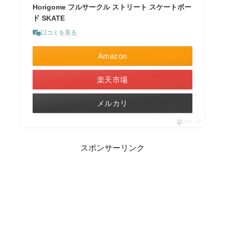
Horigome フルサークル ストリート スケートボー
ド SKATE
口コミを見る
Amazon
楽天市場
メルカリ
ポチップ
スポンサーリンク