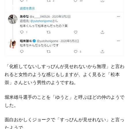
「化粧してないしすっぴんが見せれないから無理」と言わ
れると女性のような感じもしますが、よく見ると「松本
崇」さんという男性のようですね。
堀米雄斗選手のことを「ゆうと」と呼ぶほどの仲のようで
した。
面白おかしくジョークで「すっぴんが見せれない」と言っ
たようで、