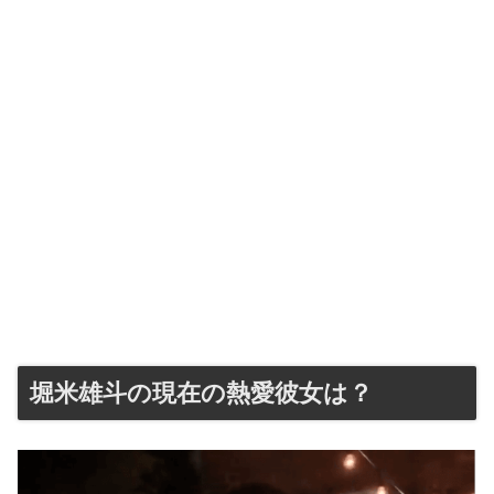
堀米雄斗の現在の熱愛彼女は？