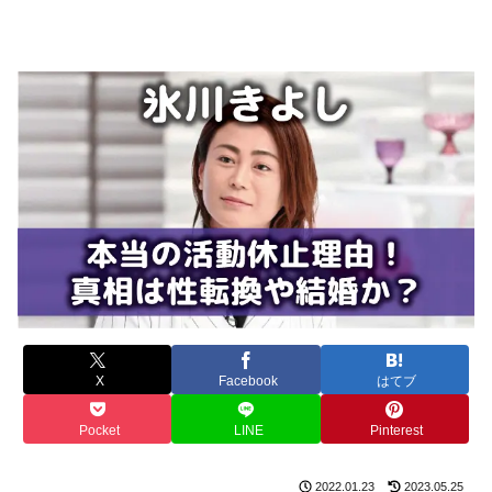
X
Facebook
はてブ
Pocket
LINE
Pinterest
2022.01.23
2023.05.25