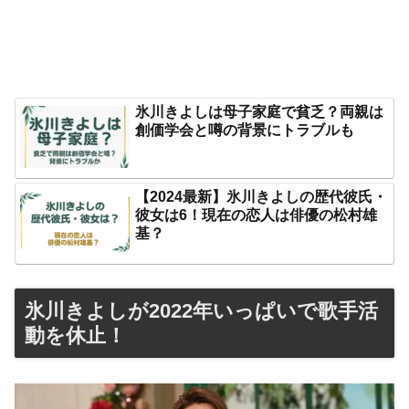
氷川きよしは母子家庭で貧乏？両親は
創価学会と噂の背景にトラブルも
【2024最新】氷川きよしの歴代彼氏・
彼女は6！現在の恋人は俳優の松村雄
基？
氷川きよしが2022年いっぱいで歌手活
動を休止！