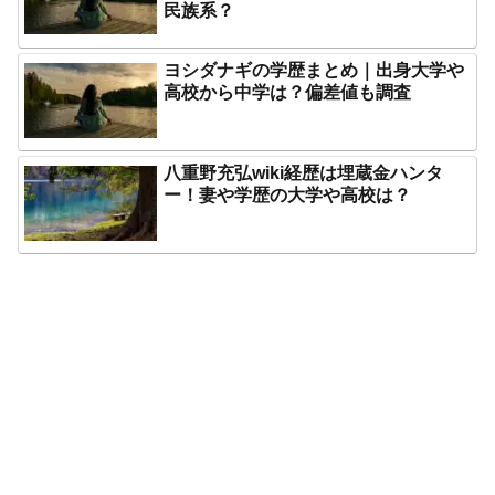
民族系？
ヨシダナギの学歴まとめ｜出身大学や
高校から中学は？偏差値も調査
八重野充弘wiki経歴は埋蔵金ハンタ
ー！妻や学歴の大学や高校は？