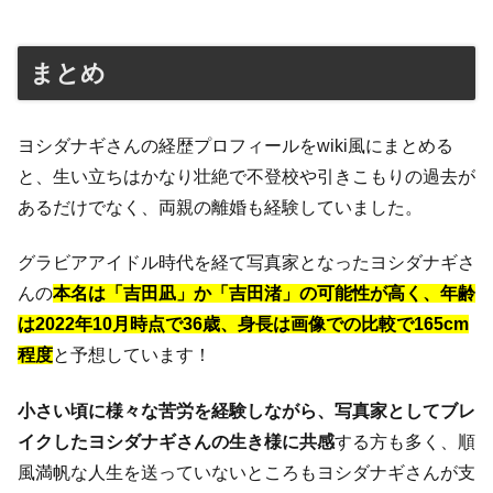
まとめ
ヨシダナギさんの経歴プロフィールをwiki風にまとめる
と、生い立ちはかなり壮絶で不登校や引きこもりの過去が
あるだけでなく、両親の離婚も経験していました。
グラビアアイドル時代を経て写真家となったヨシダナギさ
んの
本名は「吉田凪」か「吉田渚」の可能性が高く、年齢
は2022年10月時点で36歳、身長は画像での比較で165cm
程度
と予想しています！
小さい頃に様々な苦労を経験しながら、写真家としてブレ
イクしたヨシダナギさんの生き様に共感
する方も多く、順
風満帆な人生を送っていないところもヨシダナギさんが支