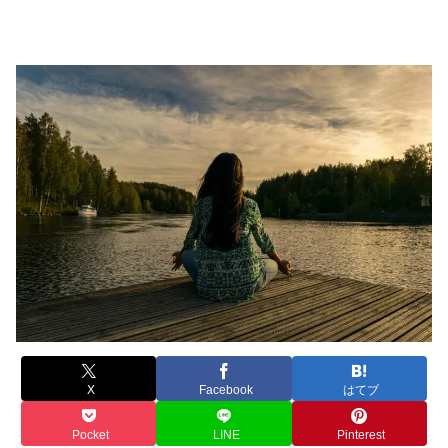
X
Facebook
はてブ
Pocket
LINE
Pinterest