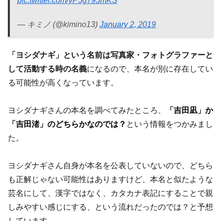
pic.twitter.com/yP5g795mKS
— キミノ (@kimino13)
January 2, 2019
「ヨシダナギ」という名前は写真家・フォトグラファーと
して活動する時の名義
になるので、本名が別に存在してい
る可能性が高くなっています。
ヨシダナギさんの本名を調べてみたところ、
「吉田凪」か
「吉田渚」のどちらかなのでは？
という情報をつかみまし
た。
ヨシダナギさん自身が本名を公表していないので、どちら
も正解じゃない可能性はありますけど、
本名と似たような
芸名にして、漢字ではなく、カタカナ表記にすることで親
しみやすい感じ
にする、という流れだったのでは？と予想
しています。