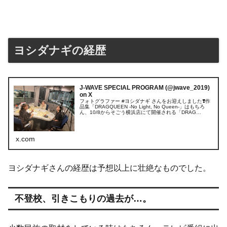
ヨシダナギの経歴
J-WAVE SPECIAL PROGRAM (@jwave_2019)
on X
フォトグラファー #ヨシダナギ さんをお迎えしました❣️作
品集「DRAGQUEEN -No Light, No Queen-」はもちろ
ん、10/8からそごう横浜店にて開催される「DRAG
QUEEN photo by nagi yoshid...
x.com
ヨシダナギさんの経歴は予想以上に壮絶なものでした。
不登校、引きこもりの過去が…。