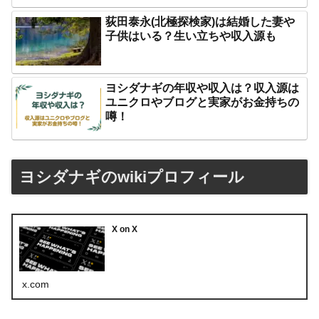
荻田泰永(北極探検家)は結婚した妻や
子供はいる？生い立ちや収入源も
ヨシダナギの年収や収入は？収入源は
ユニクロやブログと実家がお金持ちの
噂！
ヨシダナギのwikiプロフィール
X on X
x.com