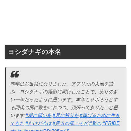
ヨシダナギの本名
昨年はお世話になりました。アフリカの大地を踏
み、ヨシダナギの撮影に同行したことで、実りの多
い一年だったように思います。本年もサボろうとす
る同氏の尻に鞭をいれつつ、頑張って参りたいと思
います
#星に願いを
#月に祈りを
#捧げるために生き
てきた
#だけど今は
#貴方の尻こそが
#私の
#PRIDE