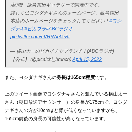
店9階 阪急梅田ギャラリーで開催中です。
詳しくはヨシダナギさんのホームページ、阪急梅田
本店のホームページをチェックしてください！
#ヨシ
ダナギ
#ピカブラ
#ABCラジオ
pic.twitter.com/nVHRAe0eBi
— 横山太一のピカイチ☆ブランチ！(ABCラジオ)
【公式】 (@picaichi_brunch)
April 15, 2022
また、ヨシダナギさんの
身長は165cm程度
です。
上のツイート画像でヨシダナギさんと並んでいる横山太一
さん（朝日放送アナウンサー）の身長が175cmで、ヨシダ
ナギさんの方が10cmほど背が低くなっていますから、
165cm前後の身長の可能性が高くなっています。