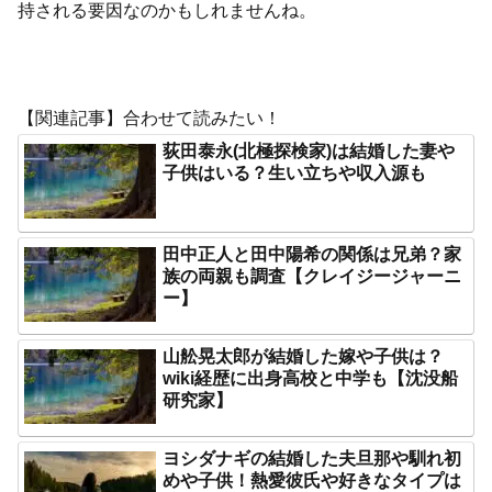
持される要因なのかもしれませんね。
【関連記事】合わせて読みたい！
荻田泰永(北極探検家)は結婚した妻や
子供はいる？生い立ちや収入源も
田中正人と田中陽希の関係は兄弟？家
族の両親も調査【クレイジージャーニ
ー】
山舩晃太郎が結婚した嫁や子供は？
wiki経歴に出身高校と中学も【沈没船
研究家】
ヨシダナギの結婚した夫旦那や馴れ初
めや子供！熱愛彼氏や好きなタイプは