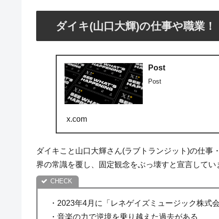
ダイキ(山口大輝)の仕事や職業！
Post
Post
x.com
ダイキこと山口大輝さん(ラブトランジット)の仕事
界の常識を覆し、固定観念をぶっ壊すと宣言してい
・2023年4月に「レネゲイズミュージック株式
・音楽の力で逆境を乗り越えた過去がある