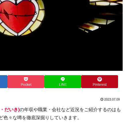
Pocket
LINE
Pinterest
2023.07.09
・だいき)
の年収や職業・会社など近況をご紹介するのはも
など色々な噂を徹底深掘りしていきます。