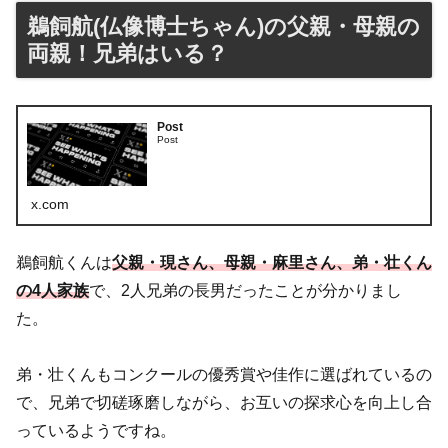
鵜飼航(仏像博士ちゃん)の父親・母親の
両親！兄弟はいる？
Post
Post
x.com
鵜飼航くんは
父親・現さん、母親・麻里さん、弟・壮くん
の4人家族
で、2人兄弟の長男だったことが分かりまし
た。
弟・壮くんもコンクールの優秀賞や佳作に選ばれているの
で、兄弟で切磋琢磨しながら、お互いの探求心を向上し合
っているようですね。