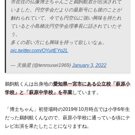
市在住の仏像博士ちゃんこと鵜飼航君が出演されて
いました。円空学会だよりの最新号にも彼のことが
触れられていて、今でも円空仏に強い興味を持たれ
ていると小島梯次円空学会理事長に話されていたそ
う。
多くの若い方にも興味を持って欲しいなぁ。
pic.twitter.com/OYujtEYq2L
— 天狼星 (@tenrousei1969)
January 3, 2022
鵜飼航くんは出身地の
愛知県一宮市にある公立校「萩原小
学校」と「萩原中学校」を卒業
しています。
「博士ちゃん」初登場時の2019年10月時点では小学6年生
だった鵜飼航くんなので、萩原小学校に通っている頃にテ
レビ出演を果たしたことになりますね。