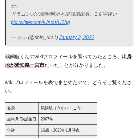
か。
ドラゴンズの鵜飼航丞も愛知県出身。1文字違い
pic.twitter.com/lUntoVU2bg
— シン (@shin_dra1)
January 3, 2022
鵜飼航くんのwikiプロフィールを調べてみたところ、
出身
地が愛知県一宮市
だったことが分かりました。
wikiプロフィールを表でまとめたので、どうぞご覧くださ
い。
名前
鵜飼航（うかい・こう）
生年月日/誕生日
2007年
年齢
16歳（2025年1月時点）