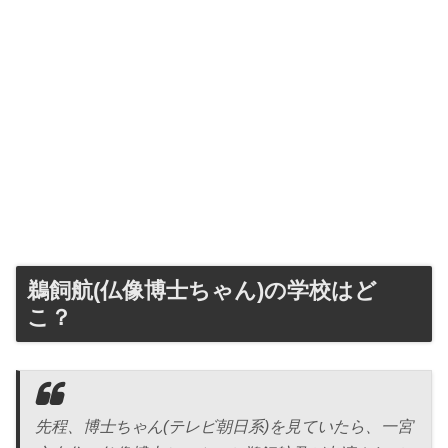
鵜飼航(仏像博士ちゃん)の学校はど
こ？
先程、博士ちゃん(テレビ朝日系)を見ていたら、一宮