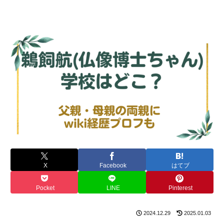
X
Facebook
はてブ
Pocket
LINE
Pinterest
2024.12.29
2025.01.03