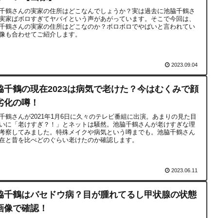
千鶴さんの実家の住所はどこなんでしょうか？実は過去に池脇千鶴さ
実家ばボロすぎてヤバイという声があがっています。そこで今回は、
千鶴さんの実家の住所はどこなのか？ボロボロでやばいと言われてい
像も合わせてご紹介します。
2023.09.04
脇千鶴の現在2023は病気で老けた？今はむくみで顔
劣化の噂！
千鶴さんが2021年1月6日に久々のテレビ番組に出演。あまりの見た目
いに「老けすぎ？！」とネットは騒然。池脇千鶴さんが老けすぎな理
考察してみました。特殊メイクや病気という噂までも。池脇千鶴さん
在と昔を比べどのぐらい老けたのか確認します。
2023.06.11
脇千鶴はバセドウ病？目が腫れてるし甲状腺の状態
画像で確認！