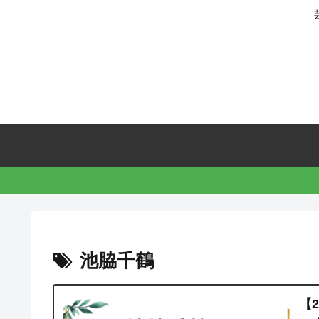
池脇千鶴
【