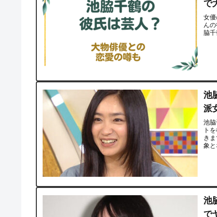
で
女優
んの
脇千
池
派
池脇
トを
きま
象と
池
で