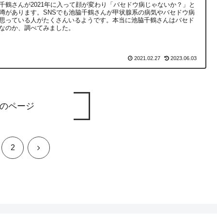
千鶴さんが2021年に入って顔が変わり「バセドウ病じゃないか？」と
噂があります。SNSでも池脇千鶴さんが甲状腺系の病気やバセドウ病
思っている人がたくさんいるようです。本当に池脇千鶴さんはバセド
なのか、調べてみました。
2021.02.27
2023.06.03
のページ
次
2
へ