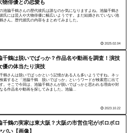
大物俳優との恋愛も
の池脇千鶴さんの歴代彼氏は誰なのか気になりますよね。池脇千鶴さ
彼氏には芸人や大物俳優に幅広いようです。まだ結婚されていない池
鶴さん。歴代彼氏の内容をまとめてみました。
2025.02.04
脇千鶴は脱いでばっか？作品名や動画を調査！演技
女優の体当たり演技
千鶴さんは脱いでばっかという記憶がある人も多いようですね。ネッ
検索すると「池脇千鶴 脱いでばっか」というワードが検索窓に出て
す。そこで今回は、池脇千鶴さんが脱いでばっかと思われる理由や対
なる作品名や動画を探してみました。池脇...
2023.10.22
脇千鶴の実家は東大阪？大阪の市営住宅がボロボロ
ヤバい【画像】