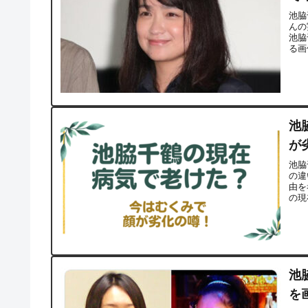
池脇
んの
池脇
る画
池
が
池脇
の違
由を
の現
池
を