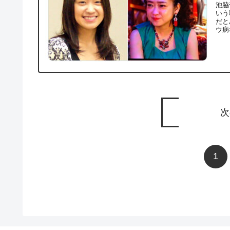
池脇
いう
だと
ウ病
次
1