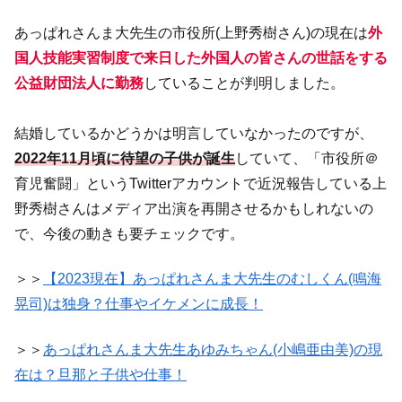
あっぱれさんま大先生の市役所(上野秀樹さん)の現在は
外
国人技能実習制度で来日した外国人の皆さんの世話をする
公益財団法人に勤務
していることが判明しました。
結婚しているかどうかは明言していなかったのですが、
2022年11月頃に待望の子供が誕生
していて、「市役所＠
育児奮闘」というTwitterアカウントで近況報告している上
野秀樹さんはメディア出演を再開させるかもしれないの
で、今後の動きも要チェックです。
＞＞
【2023現在】あっぱれさんま大先生のむしくん(鳴海
晃司)は独身？仕事やイケメンに成長！
＞＞
あっぱれさんま大先生あゆみちゃん(小嶋亜由美)の現
在は？旦那と子供や仕事！