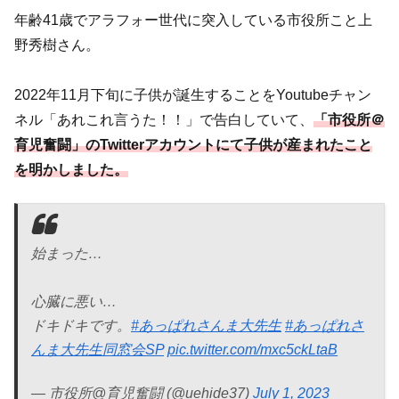
年齢41歳でアラフォー世代に突入している市役所こと上
野秀樹さん。
2022年11月下旬に子供が誕生することをYoutubeチャン
ネル「あれこれ言うた！！」で告白していて、
「市役所＠
育児奮闘」のTwitterアカウントにて子供が産まれたこと
を明かしました。
始まった…
心臓に悪い…
ドキドキです。
#あっぱれさんま大先生
#あっぱれさ
んま大先生同窓会SP
pic.twitter.com/mxc5ckLtaB
— 市役所@育児奮闘 (@uehide37)
July 1, 2023