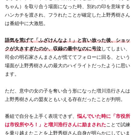
ちゃん）を取り合う場面になった時、別れの印を意味する
ハンカチを渡され、フラれたことが確定した上野秀樹さん
は番組中に大激怒。
語気を荒げて「ふざけんなよ！」と言い放った後、ショッ
クが大きすぎたのか、収録の最中なのに号泣
してしまい、
司会の明石家さんまさんが慌ててフォローに回る、という
場面が上野秀樹さんの最大のハイライトだったように思い
ます。
ただ、意中の女の子を奪い合う形になった増川浩行さんは
上野秀樹さんの盟友ともいえる存在だったことが判明。
番組で自分を上手く表現できず、
悩んでいた時に「市役所
は市役所やろ！」と増川浩行さんに励まされた
ことで試練
を乗り越えたことを上野秀樹さん自身が明らかにしていま