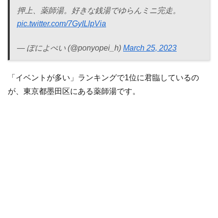
押上、薬師湯。好きな銭湯でゆらんミニ完走。
pic.twitter.com/7GyILlpVia
— ぽによぺい (@ponyopei_h)
March 25, 2023
「イベントが多い」ランキングで1位に君臨しているの
が、東京都墨田区にある薬師湯です。