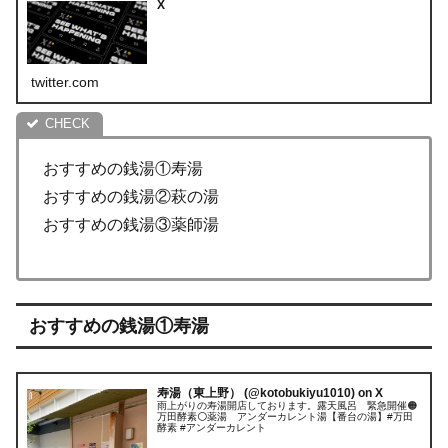
X
twitter.com
おすすめの銭湯①寿湯
おすすめの銭湯②萩の湯
おすすめの銭湯③薬師湯
おすすめの銭湯①寿湯
寿湯（東上野） (@kotobukiyu1010) on X
雨上がりの寿湯開店しております。露天風呂 緊急開催🟠
万田酵素⚪️薬湯 アンダーカレント湯【番台の湯】#万田
酵素 #アンダーカレント