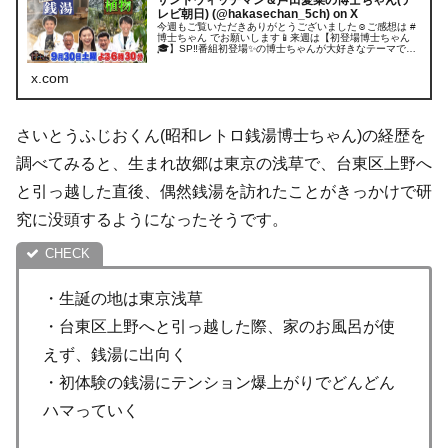
レビ朝日) (@hakasechan_5ch) on X
今週もご覧いただきありがとうございました☺️ご感想は #
博士ちゃん でお願いします📱来週は【初登場博士ちゃん
🎓】SP‼️番組初登場✨の博士ちゃんが大好きなテーマで爆
笑授業😆【昭和レトロ銭湯♨️】昭和の空気漂う銭湯🍢🥛
【観葉植物🪴】家に置きた...
x.com
さいとうふじおくん(昭和レトロ銭湯博士ちゃん)の経歴を
調べてみると、生まれ故郷は東京の浅草で、台東区上野へ
と引っ越した直後、偶然銭湯を訪れたことがきっかけで研
究に没頭するようになったそうです。
・生誕の地は東京浅草
・台東区上野へと引っ越した際、家のお風呂が使
えず、銭湯に出向く
・初体験の銭湯にテンション爆上がりでどんどん
ハマっていく