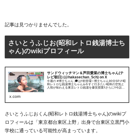
記事は見つかりませんでした。
さいとうふじお(昭和レトロ銭湯博士ち
ゃん)のwikiプロフィール
サンドウィッチマン＆芦田愛菜の博士ちゃん(テ
レビ朝日) (@hakasechan_5ch) on X
今週の #博士ちゃん 🎓は‼️初登場✨博士ちゃん90分SP🎉昭
和レトロな銭湯博士ちゃん♨️今すぐ行きたい昭和の空気と
人情が味わえる東京レトロ銭湯を爆笑授業‼️さらに‼️今話題
⭐️観葉植物博士ちゃん🪴自宅に置くだけで役に立つ⁉️特殊能
力がスゴ...
x.com
さいとうふじおくん(昭和レトロ銭湯博士ちゃん)のwikiプ
ロフィールは「東京都台東区上野」出身で台東区立黒門小
学校に通っている可能性が高まっています。