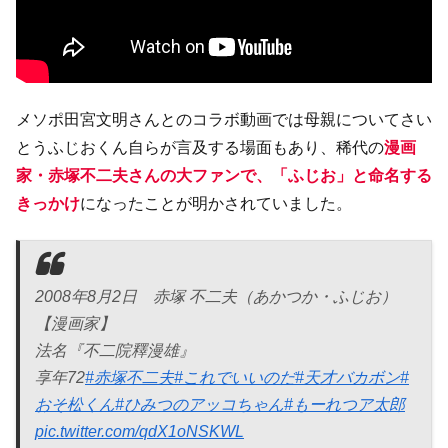
メソポ田宮文明さんとのコラボ動画では母親についてさい
とうふじおくん自らが言及する場面もあり、稀代の
漫画
家・赤塚不二夫さんの大ファンで、「ふじお」と命名する
きっかけ
になったことが明かされていました。
2008年8月2日 赤塚 不二夫（あかつか・ふじお）
【漫画家】
法名『不二院釋漫雄』
享年72
#赤塚不二夫
#これでいいのだ
#天才バカボン
#
おそ松くん
#ひみつのアッコちゃん
#もーれつア太郎
pic.twitter.com/qdX1oNSKWL