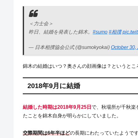
＜力士会＞
昨日、結婚を発表した錦木。
#sumo
#相撲
pic.tw
— 日本相撲協会公式 (@sumokyokai)
October 30,
錦木の結婚はいつ？奥さんの顔画像は？というとこ
2018年9月に結婚
結婚した時期は2018年9月25日
で、秋場所が千秋楽
たことを錦木自身が明らかにしていました。
交際期間は6年半ほど
の長期にわたっていたようで