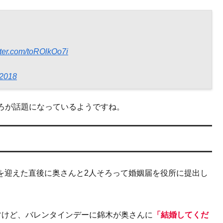
itter.com/toROlkOo7i
 2018
ろが話題になっているようですね。
を迎えた直後に奥さんと2人そろって婚姻届を役所に提出し
すけど、バレンタインデーに錦木が奥さんに
「結婚してくだ