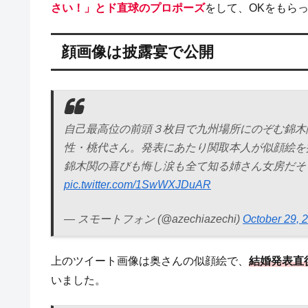
さい！」とド直球のプロポーズ
をして、OKをもら
顔画像は披露宴で公開
自己最高位の前頭３枚目で九州場所にのぞむ錦木
性・桃代さん。発表にあたり関取本人が似顔絵を
錦木関の喜びも悔し涙も全て知る姉さん女房だそう
pic.twitter.com/1SwWXJDuAR
— スモートフォン (@azechiazechi)
October 29, 
上のツイート画像は奥さんの似顔絵で、
結婚発表直
いました。