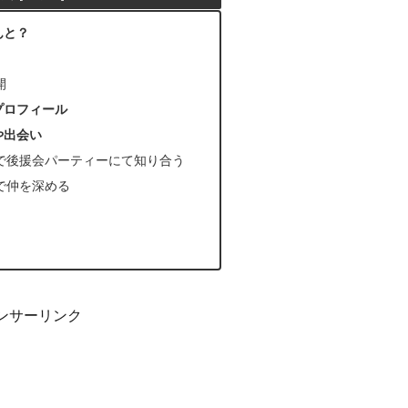
んと？
開
プロフィール
や出会い
で後援会パーティーにて知り合う
で仲を深める
ンサーリンク