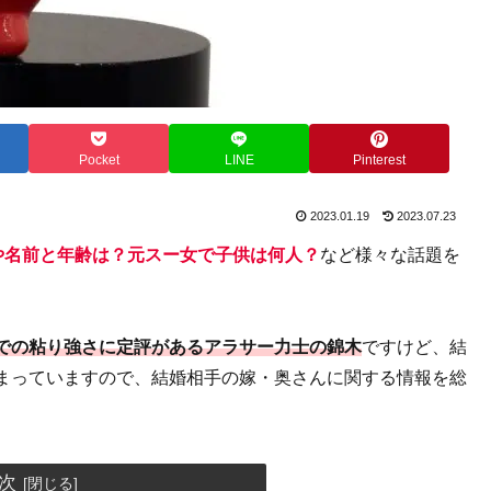
Pocket
LINE
Pinterest
2023.01.19
2023.07.23
や名前と年齢は？元スー女で子供は何人？
など様々な話題を
での粘り強さに定評があるアラサー力士の錦木
ですけど、結
まっていますので、結婚相手の嫁・奥さんに関する情報を総
次