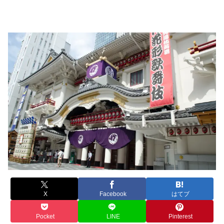
X
Facebook
はてブ
Pocket
LINE
Pinterest