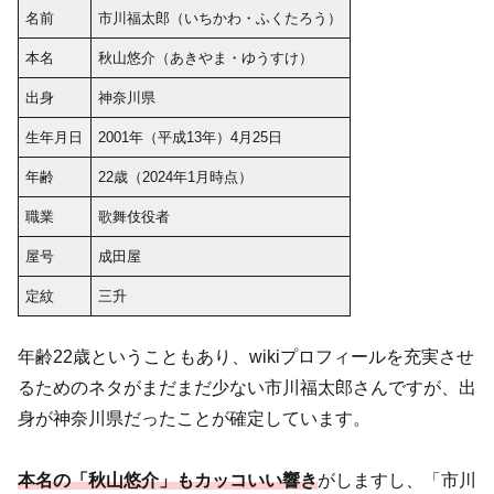
名前
市川福太郎（いちかわ・ふくたろう）
本名
秋山悠介（あきやま・ゆうすけ）
出身
神奈川県
生年月日
2001年（平成13年）4月25日
年齢
22歳（2024年1月時点）
職業
歌舞伎役者
屋号
成田屋
定紋
三升
年齢22歳ということもあり、wikiプロフィールを充実させ
るためのネタがまだまだ少ない市川福太郎さんですが、出
身が神奈川県だったことが確定しています。
本名の「秋山悠介」もカッコいい響き
がしますし、「市川