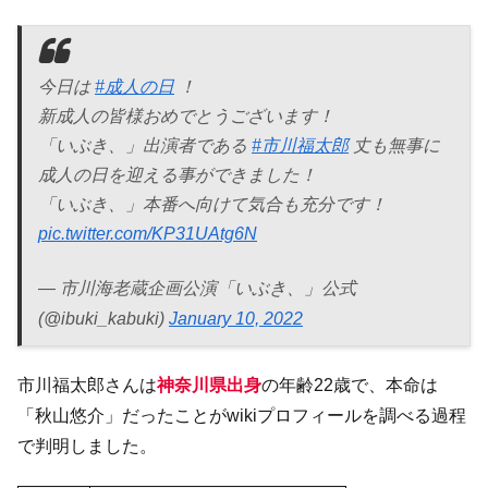
今日は
#成人の日
！
新成人の皆様おめでとうございます！
「いぶき、」出演者である
#市川福太郎
丈も無事に
成人の日を迎える事ができました！
「いぶき、」本番へ向けて気合も充分です！
pic.twitter.com/KP31UAtg6N
— 市川海老蔵企画公演「いぶき、」公式
(@ibuki_kabuki)
January 10, 2022
市川福太郎さんは
神奈川県出身
の年齢22歳で、本命は
「秋山悠介」だったことがwikiプロフィールを調べる過程
で判明しました。