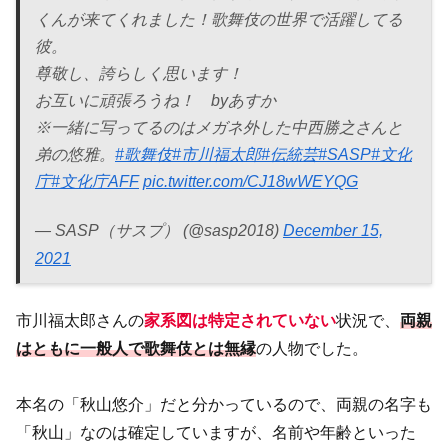
くんが来てくれました！歌舞伎の世界で活躍してる
彼。
尊敬し、誇らしく思います！
お互いに頑張ろうね！ byあすか
※一緒に写ってるのはメガネ外した中西勝之さんと
弟の悠雅。
#歌舞伎
#市川福太郎
#伝統芸
#SASP
#文化
庁
#文化庁AFF
pic.twitter.com/CJ18wWEYQG
— SASP（サスプ） (@sasp2018)
December 15,
2021
市川福太郎さんの
家系図は特定されていない
状況で、
両親
はともに一般人で歌舞伎とは無縁
の人物でした。
本名の「秋山悠介」だと分かっているので、両親の名字も
「秋山」なのは確定していますが、名前や年齢といった