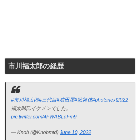
市川福太郎の経歴
#市川福太郎
#三代目
#成田屋
#歌舞伎
#photonext2022
福太郎氏イケメンでした。
pic.twitter.com/4FWABLaFm9
— Knob (@Knobmtd)
June 10, 2022