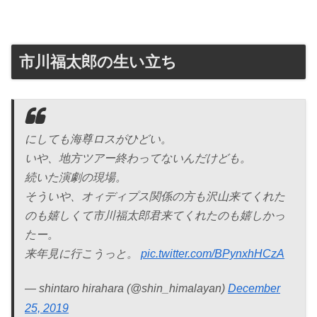
市川福太郎の生い立ち
にしても海尊ロスがひどい。
いや、地方ツアー終わってないんだけども。
続いた演劇の現場。
そういや、オィディプス関係の方も沢山来てくれた
のも嬉しくて市川福太郎君来てくれたのも嬉しかっ
たー。
来年見に行こうっと。
pic.twitter.com/BPynxhHCzA
— shintaro hirahara (@shin_himalayan)
December
25, 2019