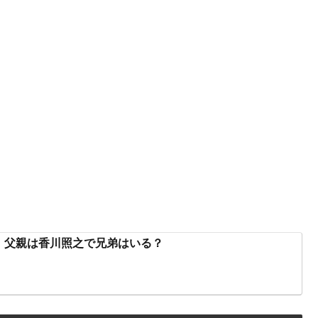
！父親は香川照之で兄弟はいる？