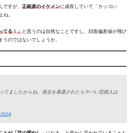
んですが、
正統派のイケメン
に成長していて「カッコい
よね。
ってる！」
と思うのは自然なことですし、顔面偏差値が飛び
まうのではないでしょうか。
ら
ってましたからね。過去を暴露されたらヤバい芸能人は
 2024
ことが「芸の肥やし」
になる、と昔から言われていることも