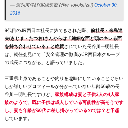
— 週刊東洋経済/編集部 (@w_toyokeizai)
October 30,
2016
9代目のJR西日本社長に抜てきされた際、
前社長・来島達
夫(きじま・たつお)さんからは「繊細な面と頭のキレる面
を持ち合わせている」と絶賛
されていた長谷川一明社長
は、就任会見にて「安全管理の徹底がJR西日本グループ
の成長につながる」と語っていました。
三重県出身であることや釣りを趣味にしていることぐらい
しか詳しいプロフィールが分かっていない年齢66歳の長
谷川一明社長ですけど、
家族構成は妻と子供2人の4人家
族のようで、既に子供は成人している可能性が高そうです
し、妻も年齢が60代に差し掛かっているのでは？と予想
しています。