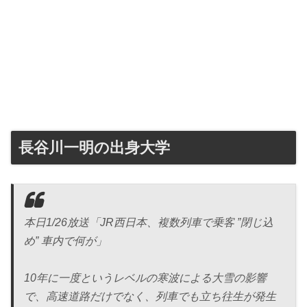
長谷川一明の出身大学
本日1/26放送「JR西日本、複数列車で乗客 ”閉じ込
め” 車内で何が」
10年に一度というレベルの寒波による大雪の影響
で、高速道路だけでなく、列車でも立ち往生が発生