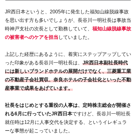
JR西日本というと、2005年に発生した福知山線脱線事故
を思い出す方も多いでしょうが、長谷川一明社長は事故当
時神戸支社の次長として勤務していて、
福知山線脱線事故
の被害者へのケアを担当
していました。
上記した経歴にあるように、着実にステップアップしてい
った印象がある長谷川一明社長は、
JR西日本副社長時代
には新しいブランドホテルの展開だけでなく、三菱重工業
の不動産子会社買収、奈良ホテルの子会社化といった不動
産事業で成果をあげています。
社長をはじめとする重役の人事は、定時株主総会が開催さ
れる6月に行っていたJR西日本
ですけど、長谷川一明社長
就任時は12月に人事交代を決定する、というイレギュラ
ーな事態が起こっていました。