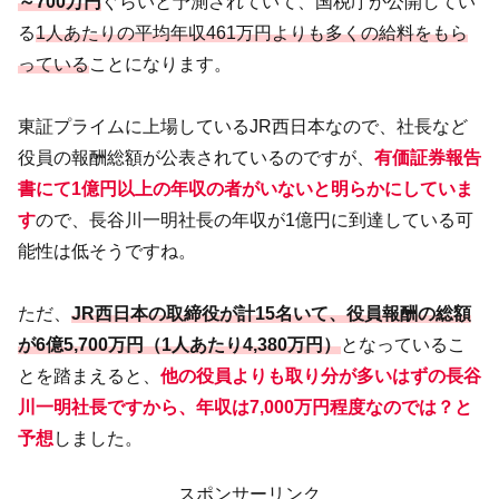
～700万円
ぐらいと予測されていて、国税庁が公開してい
る
1人あたりの平均年収461万円よりも多くの給料をもら
っている
ことになります。
東証プライムに上場しているJR西日本なので、社長など
役員の報酬総額が公表されているのですが、
有価証券報告
書にて1億円以上の年収の者がいないと明らかにしていま
す
ので、長谷川一明社長の年収が1億円に到達している可
能性は低そうですね。
ただ、
JR西日本の取締役が計15名いて、役員報酬の総額
が6億5,700万円（1人あたり4,380万円）
となっているこ
とを踏まえると、
他の役員よりも取り分が多いはずの長谷
川一明社長ですから、年収は7,000万円程度なのでは？と
予想
しました。
スポンサーリンク