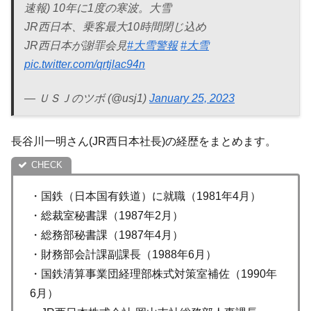
速報) 10年に1度の寒波。大雪
JR西日本、乗客最大10時間閉じ込め
JR西日本が謝罪会見
#大雪警報
#大雪
pic.twitter.com/qrtjlac94n
— ＵＳＪのツボ (@usj1)
January 25, 2023
長谷川一明さん(JR西日本社長)の経歴をまとめます。
・国鉄（日本国有鉄道）に就職（1981年4月）
・総裁室秘書課（1987年2月）
・総務部秘書課（1987年4月）
・財務部会計課副課長（1988年6月）
・国鉄清算事業団経理部株式対策室補佐（1990年
6月）