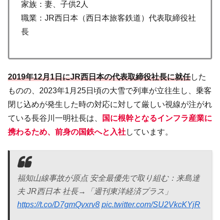
家族：妻、子供2人
職業：JR西日本（西日本旅客鉄道）代表取締役社
長
2019年12月1日にJR西日本の代表取締役社長に就任
した
ものの、2023年1月25日頃の大雪で列車が立往生し、乗客
閉じ込めが発生した時の対応に対して厳しい視線が注がれ
ている長谷川一明社長は、
国に根幹となるインフラ産業に
携わるため、前身の国鉄へと入社
しています。
福知山線事故が原点 安全最優先で取り組む：来島達
夫 JR西日本 社長→「週刊東洋経済プラス」
https://t.co/D7gmQvxrv8
pic.twitter.com/SU2VkcKYjR