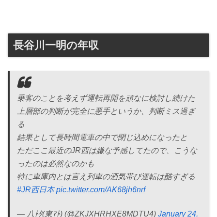
長谷川一明の年収
乗客のことを考えず運転再開を頑なに検討し続けた
上層部の判断が完全に悪手というか、判断ミス過ぎ
る
結果として長時間電車の中で閉じ込めになったと
ただここ最近のJR西は嫌な予感してたので、こうな
ったのは必然なのかも
特に車庫内とは言え列車の酒気帯び運転は酷すぎる
#JR西日本
pic.twitter.com/AK68jh6nrf
— 八ﾄﾀ(東ﾏﾄ) (@ZKJXHRHXE8MDTU4)
January 24,