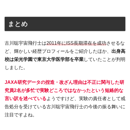
まとめ
古川聡宇宙飛行士は
2011年にISS長期滞在を成功
させるな
ど、輝かしい経歴プロフィールをご紹介したほか、
出身高
校は栄光学園で東京大学医学部を卒業
していたことが判明
しました。
JAXA研究データの捏造・改ざん理由は不正に関与した研
究員2名が多忙で実験どころではなかったという短絡的な
言い訳を述べている
ようですけど、実験の責任者として戒
告処分を受けている古川聡宇宙飛行士の今後の振る舞いに
注目ですよね。