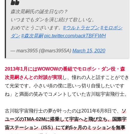
森次晃嗣氏の誕生日なの？
いつまでもダンを演じ続けて欲しいな。
おめでとうございます。
#ウルトラセブン
#モロボシ
ダン
#森次晃嗣
pic.twitter.com/oackTBFFWH
— mars3955 (@mars3955A)
March 15, 2020
2013年1月にはWOWOWの番組でモロボシ・ダン役・森
次晃嗣さんとの対談が実現
し、憧れの人と話すことができ
て光栄です。小さい頃の僕に思いっ切り自慢したいです
ね」と満面の笑みでコメントしていた古川聡宇宙飛行士。
古川聡宇宙飛行士の夢が叶ったのは2011年6月8日で、
ソ
ユーズのTMA-02Mに搭乗して宇宙へと飛び立ち、国際宇
宙ステーション（ISS）にて約5ヶ月のミッションを無事