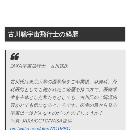
古川聡宇宙飛行士の経歴
JAXA宇宙飛行士 古川聡氏
古川氏は東京大学の医学部をご卒業後、麻酔科、外
科医師としても働かれたご経歴を持つ方で、医療学
生を主体とした私たちとしても、古川氏のご講演内
容がとても気になるところです。医者の目から見る
宇宙は一体どんなものだったのでしょうか？
写真: JAXA/GCTC/NASA提供
pic.twitter.com/qI5nWC1MBO