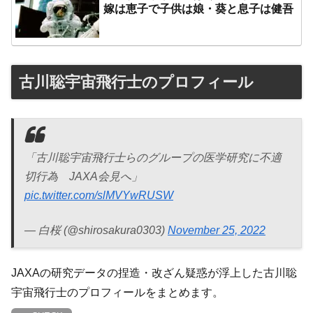
嫁は恵子で子供は娘・葵と息子は健吾
古川聡宇宙飛行士のプロフィール
「古川聡宇宙飛行士らのグループの医学研究に不適
切行為 JAXA会見へ」
pic.twitter.com/slMVYwRUSW
— 白桜 (@shirosakura0303)
November 25, 2022
JAXAの研究データの捏造・改ざん疑惑が浮上した古川聡
宇宙飛行士のプロフィールをまとめます。