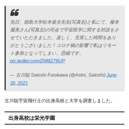
先日、徳島大学松本俊夫先生(写真右)と私にて、榎本
麗美さん(写真左)の司会で宇宙医学に関する対談をさ
せていただきました。楽しく、充実した時間をあり
がとうございました！コロナ禍の影響で私はリモー
ト参加となってしまい、恐縮です。
pic.twitter.com/Zlj88Z78UP
— 古川聡 Satoshi Furukawa (@Astro_Satoshi)
June
30, 2021
古川聡宇宙飛行士の出身高校と大学を調査しました。
出身高校は栄光学園