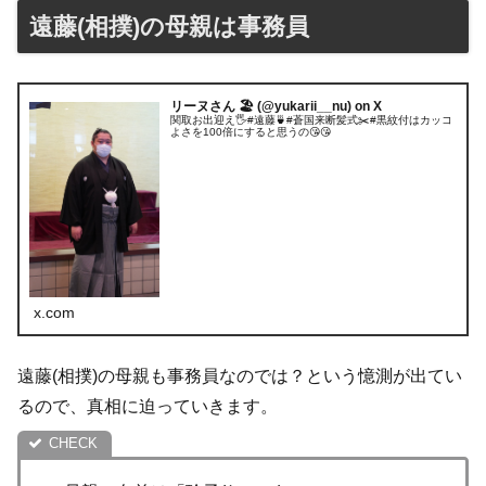
遠藤(相撲)の母親は事務員
リーヌさん 🏖 (@yukarii__nu) on X
関取お出迎え🖐#遠藤🍵#蒼国来断髪式✂️#黒紋付はカッコ
よさを100倍にすると思うの😘😘
x.com
遠藤(相撲)の母親も事務員なのでは？という憶測が出てい
るので、真相に迫っていきます。