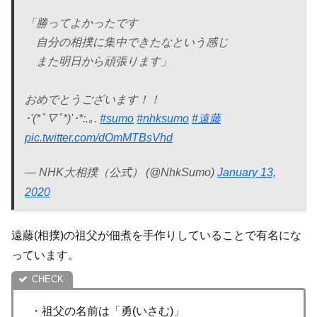
「勝ってよかったです
自分の相撲に集中できたなという感じ
また明日から頑張ります」
おめでとうございます！！
･'(*ﾟ▽ﾟ*)'･*:.｡.
#sumo
#nhksumo
#遠藤
pic.twitter.com/dOmMTBsVhd
— NHK大相撲（公式） (@NhkSumo)
January 13,
2020
遠藤(相撲)の祖父が佃煮を手作りしていることで有名にな
っています。
・祖父の名前は「勇(いさむ)」