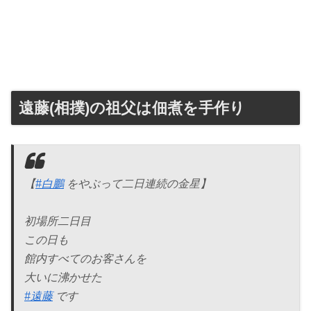
遠藤(相撲)の祖父は佃煮を手作り
【
#白鵬
をやぶって二日連続の金星】
初場所二日目
この日も
館内すべてのお客さんを
大いに沸かせた
#遠藤
です