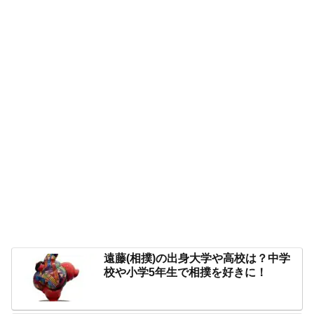
遠藤(相撲)の出身大学や高校は？中学
校や小学5年生で相撲を好きに！