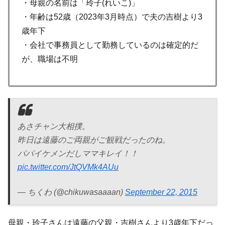
・母親の名前は「玲子(れいこ)」
・年齢は52歳（2023年3月時点）で夫の吉樹より3
歳年下
・会社で事務員として勤務しているのは確定的だ
が、職場は不明
あさチャン大相撲。
昨日は遠藤のご両親がご観戦だったのね。
パパイケメンだしママキレイ！！
pic.twitter.com/JtQVMk4AUu
— ちくわ (@chikuwasaaaan)
September 22, 2015
母親・玲子さんは遠藤の父親・吉樹さんより3歳年下だっ