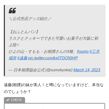
＼公式売店グッズ紹介／
【おふとんパン】
ラスクとクッキーでできた可愛いお菓子が大阪に初
上陸✨
ひよの山・すもも・お相撲さんの3種。
#sumo
#三月
場所
#遠藤
pic.twitter.com/kx0TDO59HP
— 日本相撲協会公式 (@sumokyokai)
March 14, 2023
遠藤(相撲)の妹が美人！と噂になっていますけど、本当な
のでしょうか？