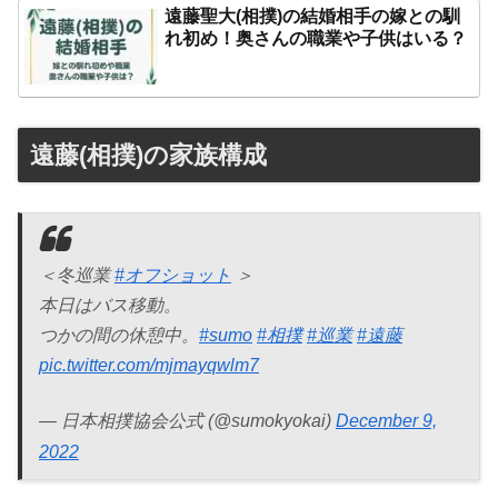
遠藤聖大(相撲)の結婚相手の嫁との馴
れ初め！奥さんの職業や子供はいる？
遠藤(相撲)の家族構成
＜冬巡業
#オフショット
＞
本日はバス移動。
つかの間の休憩中。
#sumo
#相撲
#巡業
#遠藤
pic.twitter.com/mjmayqwlm7
— 日本相撲協会公式 (@sumokyokai)
December 9,
2022