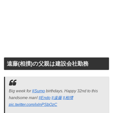
遠藤(相撲)の父親は建設会社勤務
Big week for
#Sumo
birthdays. Happy 32nd to this
handsome man!
#Endo
#遠藤
#相撲
pic.twitter.com/ixlnPSbOzC