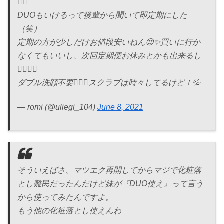
👈🏻
DUOもいけるって後輩から聞いて即定期にした
（笑）
定期の方が少しだけお値段安いねん😍✨買いに行か
なくてもいいし、次回定期便お休みとかも出来るし
🙆🏻‍♀️✨
ダブル洗顔不要🙅🏻‍♀️スクラブは時々してるけど！💦
— romi (@uliegi_104)
June 8, 2021
そういえばさ、マツエク再開してからマジで化粧落
とし難民だったんだけど妹が『DUO使え』って言う
から使ってみたんですよ。
もう他の化粧落とし使えんわ