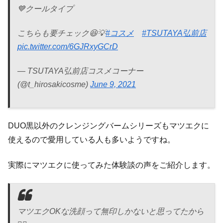
💙クールタイプ
こちらも要チェック😆💡
#コスメ
#TSUTAYA弘前店
pic.twitter.com/6GJRxyGCrD
— TSUTAYA弘前店コスメコーナー
(@t_hirosakicosme)
June 9, 2021
DUO黒以外のクレンジングバームシリーズもマツエクに
使えるので愛用している人も多いようですね。
実際にマツエクに使ってみた体験談の声をご紹介します。
マツエクOKな洗顔って無印しかないと思ってたから