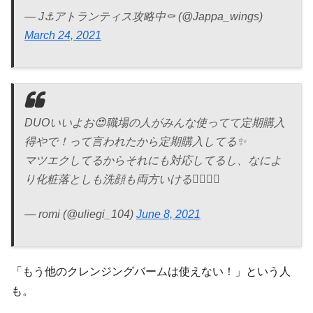
— J⚓️アトランティス攻略中⚰️ (@Jappa_wings)
March 24, 2021
DUOいいよお😍職場の人がみんな使ってて定期購入
得やで！って言われたから定期購入してる✨
マツエクしてるからそれにも対応してるし、なによ
り化粧落としも洗顔も両方いける🙆🏻‍♀️✨
— romi (@uliegi_104)
June 8, 2021
「もう他のクレンジングバームは使えない！」という人
も。