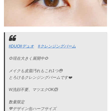
#DUO
#デュオ
#クレンジングバーム
🌻現在大きく展開中🌻
メイクも皮脂汚れもこれ1つ😳
とろけるクレンジングバームです❤️
W洗顔不要、マツエクOK🙆
数量限定
💙デザイン缶ハーフサイズ