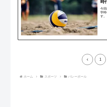
時
今回
学時
す。
前
1
へ
ホーム
スポーツ
バレーボール