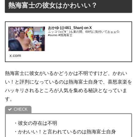
熱海富士の彼女はかわいい？
おかゆ (@461_5han) on X
ニッコリε-(´∀｀)も束の間、69代に気付いておぉぉ💦
#sumo #熱海富士
x.com
熱海富士に彼女がいるかどうかは不明ですけど、かわい
い！と評判になっているのは熱海富士自身で、喜怒哀楽を
ハッキリされるところが人気を集める秘訣となっていま
す。
・彼女の存在は不明
・かわいい！と言われているのは熱海富士自身