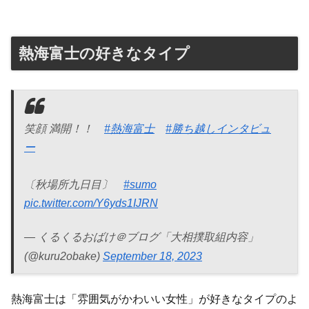
熱海富士の好きなタイプ
笑顔 満開！！
#熱海富士
#勝ち越しインタビュ
ー
〔秋場所九日目〕
#sumo
pic.twitter.com/Y6yds1IJRN
— くるくるおばけ＠ブログ「大相撲取組内容」
(@kuru2obake)
September 18, 2023
熱海富士は「雰囲気がかわいい女性」が好きなタイプのよ