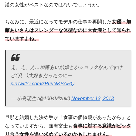
漢の女性がベストなのではないでしょうか。
ちなみに、最近になってモデルの仕事を再開した
女優・加
藤あいさんはスレンダーな体型なのに大食漢として知られ
ていますよね。
え、え、え…加藤あい結婚とかショックなんですけ
ど(´Д｀)大好きだったのにー
pic.twitter.com/zPuuNKBAHQ
— 小島瑞生 (@1004Mizuki)
November 13, 2013
旦那と結婚した決め手が「食事の価値観があったから」と
なっていますから、熱海富士も
食事に対する意識がピッタ
リ合う女性を追い求めているのかもしれません。