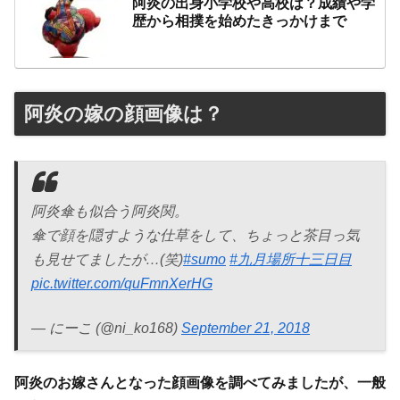
阿炎の出身小学校や高校は？成績や学
歴から相撲を始めたきっかけまで
阿炎の嫁の顔画像は？
阿炎傘も似合う阿炎関。
傘で顔を隠すような仕草をして、ちょっと茶目っ気
も見せてましたが…(笑)
#sumo
#九月場所十三日目
pic.twitter.com/quFmnXerHG
— にーこ (@ni_ko168)
September 21, 2018
阿炎のお嫁さんとなった顔画像を調べてみましたが、一般