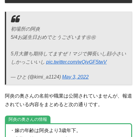
初場所の阿炎
5/4お誕生日おめでとうございます㊗️㊗️
5月大勝ち期待してますぜ！マジで脚長いし顔小さい
しかっこいいし
pic.twitter.com/wQivGF5twV
— ひと (@kimi_a1124)
May 3, 2022
阿炎の奥さんの名前や職業は公開されていませんが、報道
されている内容をまとめると次の通りです。
阿炎の奥さんの情報
・嫁の年齢は阿炎より3歳年下。